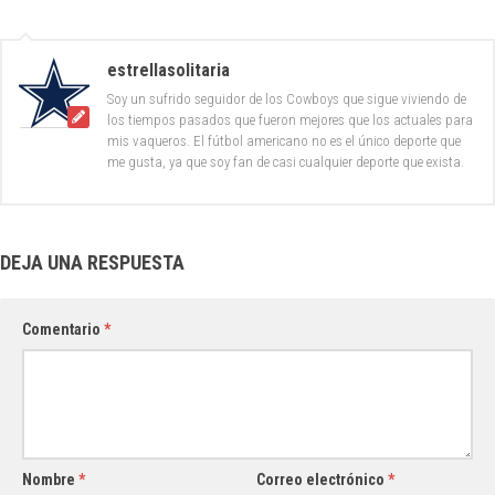
estrellasolitaria
Soy un sufrido seguidor de los Cowboys que sigue viviendo de
los tiempos pasados que fueron mejores que los actuales para
mis vaqueros. El fútbol americano no es el único deporte que
me gusta, ya que soy fan de casi cualquier deporte que exista.
DEJA UNA RESPUESTA
Comentario
*
Nombre
*
Correo electrónico
*