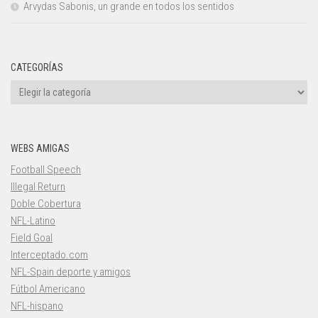
Arvydas Sabonis, un grande en todos los sentidos
CATEGORÍAS
Categorías
WEBS AMIGAS
Football Speech
Illegal Return
Doble Cobertura
NFL-Latino
Field Goal
Interceptado.com
NFL-Spain deporte y amigos
Fútbol Americano
NFL-hispano