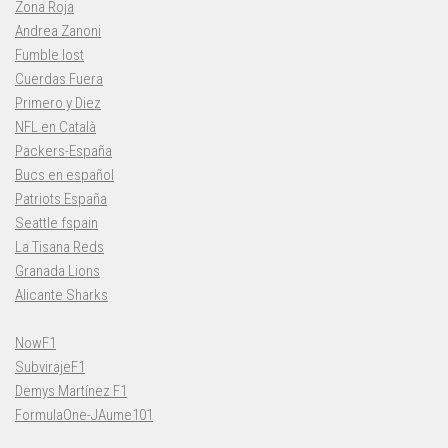
Zona Roja
Andrea Zanoni
Fumble lost
Cuerdas Fuera
Primero y Diez
NFL en Català
Packers-España
Bucs en español
Patriots España
Seattle fspain
La Tisana Reds
Granada Lions
Alicante Sharks
NowF1
SubvirajeF1
Demys Martínez F1
FormulaOne-JAume101