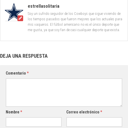
estrellasolitaria
Soy un sufrido seguidor de los Cowboys que sigue viviendo de
los tiempos pasados que fueron mejores que los actuales para
mis vaqueros. El fútbol americano no es el único deporte que
me gusta, ya que soy fan de casi cualquier deporte que exista.
DEJA UNA RESPUESTA
Comentario
*
Nombre
*
Correo electrónico
*