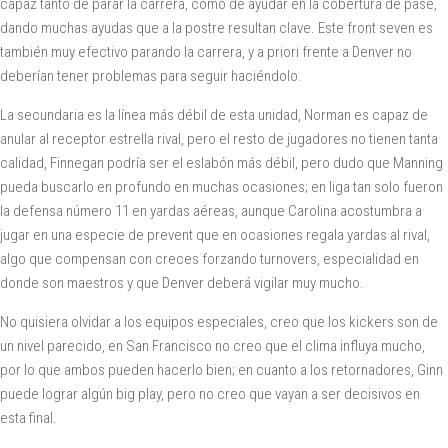
capaz tanto de parar la carrera, como de ayudar en la cobertura de pase,
dando muchas ayudas que a la postre resultan clave. Este front seven es
también muy efectivo parando la carrera, y a priori frente a Denver no
deberían tener problemas para seguir haciéndolo.
La secundaria es la línea más débil de esta unidad, Norman es capaz de
anular al receptor estrella rival, pero el resto de jugadores no tienen tanta
calidad, Finnegan podría ser el eslabón más débil, pero dudo que Manning
pueda buscarlo en profundo en muchas ocasiones; en liga tan solo fueron
la defensa número 11 en yardas aéreas, aunque Carolina acostumbra a
jugar en una especie de prevent que en ocasiones regala yardas al rival,
algo que compensan con creces forzando turnovers, especialidad en
donde son maestros y que Denver deberá vigilar muy mucho.
No quisiera olvidar a los equipos especiales, creo que los kickers son de
un nivel parecido, en San Francisco no creo que el clima influya mucho,
por lo que ambos pueden hacerlo bien; en cuanto a los retornadores, Ginn
puede lograr algún big play, pero no creo que vayan a ser decisivos en
esta final.