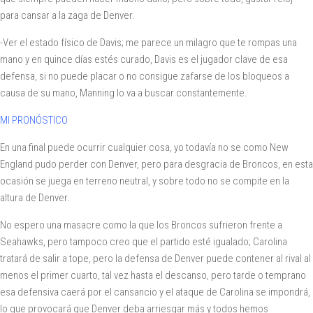
para cansar a la zaga de Denver.
-Ver el estado físico de Davis; me parece un milagro que te rompas una
mano y en quince días estés curado, Davis es el jugador clave de esa
defensa, si no puede placar o no consigue zafarse de los bloqueos a
causa de su mano, Manning lo va a buscar constantemente.
MI PRONÓSTICO
En una final puede ocurrir cualquier cosa, yo todavía no se como New
England pudo perder con Denver, pero para desgracia de Broncos, en esta
ocasión se juega en terreno neutral, y sobre todo no se compite en la
altura de Denver.
No espero una masacre como la que los Broncos sufrieron frente a
Seahawks, pero tampoco creo que el partido esté igualado; Carolina
tratará de salir a tope, pero la defensa de Denver puede contener al rival al
menos el primer cuarto, tal vez hasta el descanso, pero tarde o temprano
esa defensiva caerá por el cansancio y el ataque de Carolina se impondrá,
lo que provocará que Denver deba arriesgar más y todos hemos