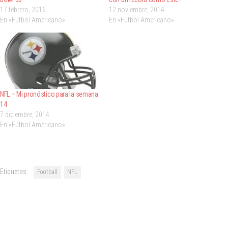
17 febrero, 2016
12 noviembre, 2014
En «Fútbol Americano»
En «Fútbol Americano»
NFL – Mi pronóstico para la semana
14
7 diciembre, 2014
En «Fútbol Americano»
Etiquetas:
Football
NFL