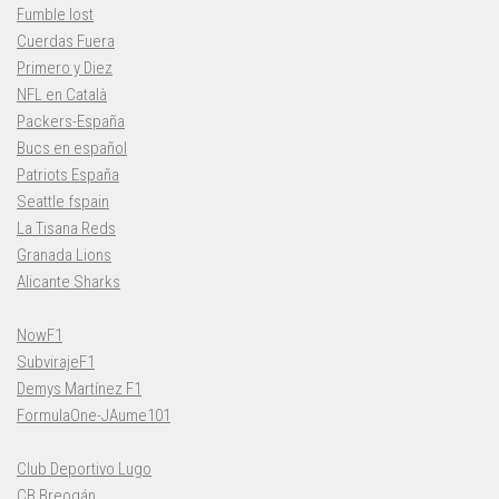
Fumble lost
Cuerdas Fuera
Primero y Diez
NFL en Català
Packers-España
Bucs en español
Patriots España
Seattle fspain
La Tisana Reds
Granada Lions
Alicante Sharks
NowF1
SubvirajeF1
Demys Martínez F1
FormulaOne-JAume101
Club Deportivo Lugo
CB Breogán