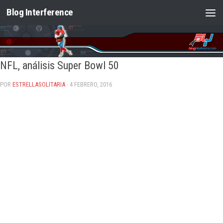
Blog Interference
Saltar al contenido
NFL, análisis Super Bowl 50
POR
ESTRELLASOLITARIA
· 4 FEBRERO, 2016