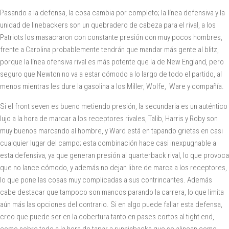
Pasando a la defensa, la cosa cambia por completo; la línea defensiva y la
unidad de linebackers son un quebradero de cabeza para el rival, a los
Patriots los masacraron con constante presión con muy pocos hombres,
frente a Carolina probablemente tendrán que mandar más gente al blitz,
porque la línea ofensiva rival es más potente que la de New England, pero
seguro que Newton no va a estar cómodo a lo largo de todo el partido, al
menos mientras les dure la gasolina a los Miller, Wolfe, Ware y compañía.
Si el front seven es bueno metiendo presión, la secundaria es un auténtico
lujo a la hora de marcar a los receptores rivales, Talib, Harris y Roby son
muy buenos marcando al hombre, y Ward está en tapando grietas en casi
cualquier lugar del campo; esta combinación hace casi inexpugnable a
esta defensiva, ya que generan presión al quarterback rival, lo que provoca
que no lance cómodo, y además no dejan libre de marca a los receptores,
lo que pone las cosas muy complicadas a sus contrincantes. Además
cabe destacar que tampoco son mancos parando la carrera, lo que limita
aún más las opciones del contrario. Si en algo puede fallar esta defensa,
creo que puede ser en la cobertura tanto en pases cortos al tight end,
como sobre todo a la hora de tapar a runninbacks que se alinean como