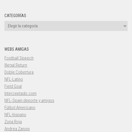
CATEGORÍAS
Categorías
WEBS AMIGAS
Football Speech
Illegal Return
Doble Cobertura
NFL-Latino
Field Goal
Interceptado.com
NFL-Spain deporte y amigos
Fútbol Americano
NFL-hispano
Zona Roja
Andrea Zanoni