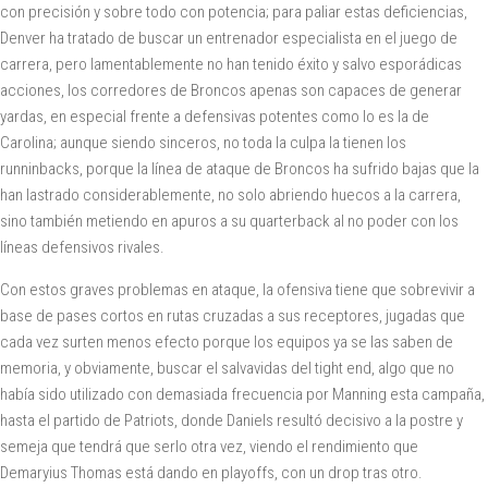
con precisión y sobre todo con potencia; para paliar estas deficiencias,
Denver ha tratado de buscar un entrenador especialista en el juego de
carrera, pero lamentablemente no han tenido éxito y salvo esporádicas
acciones, los corredores de Broncos apenas son capaces de generar
yardas, en especial frente a defensivas potentes como lo es la de
Carolina; aunque siendo sinceros, no toda la culpa la tienen los
runninbacks, porque la línea de ataque de Broncos ha sufrido bajas que la
han lastrado considerablemente, no solo abriendo huecos a la carrera,
sino también metiendo en apuros a su quarterback al no poder con los
líneas defensivos rivales.
Con estos graves problemas en ataque, la ofensiva tiene que sobrevivir a
base de pases cortos en rutas cruzadas a sus receptores, jugadas que
cada vez surten menos efecto porque los equipos ya se las saben de
memoria, y obviamente, buscar el salvavidas del tight end, algo que no
había sido utilizado con demasiada frecuencia por Manning esta campaña,
hasta el partido de Patriots, donde Daniels resultó decisivo a la postre y
semeja que tendrá que serlo otra vez, viendo el rendimiento que
Demaryius Thomas está dando en playoffs, con un drop tras otro.