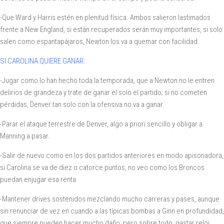
-Que Ward y Harris estén en plenitud física. Ambos salieron lastimados
frente a New England, si están recuperados serán muy importantes, si solo
salen como espantapájaros, Newton los va a quemar con facilidad.
SI CAROLINA QUIERE GANAR:
-Jugar como lo han hecho toda la temporada, que a Newton no le entren
delirios de grandeza y trate de ganar el solo el partido; si no cometen
pérdidas, Denver tan solo con la ofensiva no va a ganar.
-Parar el ataque terrestre de Denver, algo a priori sencillo y obligar a
Manning a pasar.
-Salir de nuevo como en los dos partidos anteriores en modo apisonadora,
si Carolina se va de diez o catorce puntos, no veo como los Broncos
puedan enjugar esa renta.
-Mantener drives sostenidos mezclando mucho carreras y pases, aunque
sin renunciar de vez en cuando a las típicas bombas a Ginn en profundidad,
que siempre pueden hacer mucho daño; pero sobre todo, gastar reloj