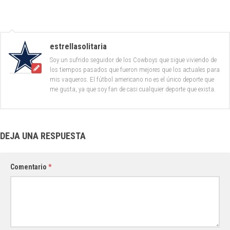
estrellasolitaria
Soy un sufrido seguidor de los Cowboys que sigue viviendo de
los tiempos pasados que fueron mejores que los actuales para
mis vaqueros. El fútbol americano no es el único deporte que
me gusta, ya que soy fan de casi cualquier deporte que exista.
DEJA UNA RESPUESTA
Comentario
*