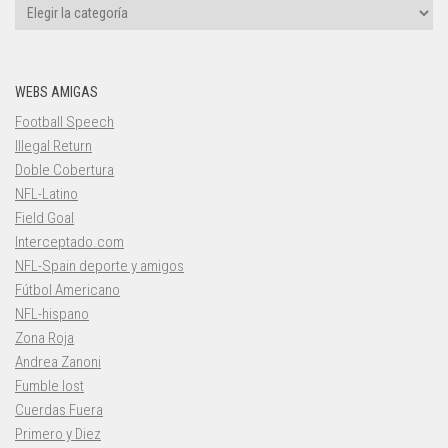
Categorías
WEBS AMIGAS
Football Speech
Illegal Return
Doble Cobertura
NFL-Latino
Field Goal
Interceptado.com
NFL-Spain deporte y amigos
Fútbol Americano
NFL-hispano
Zona Roja
Andrea Zanoni
Fumble lost
Cuerdas Fuera
Primero y Diez