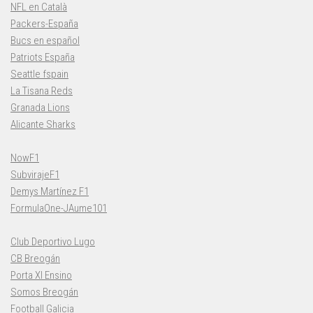
NFL en Català
Packers-España
Bucs en español
Patriots España
Seattle fspain
La Tisana Reds
Granada Lions
Alicante Sharks
NowF1
SubvirajeF1
Demys Martínez F1
FormulaOne-JAume101
Club Deportivo Lugo
CB Breogán
Porta XI Ensino
Somos Breogán
Football Galicia