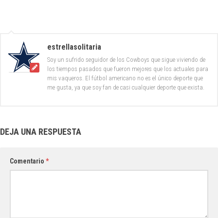
estrellasolitaria
Soy un sufrido seguidor de los Cowboys que sigue viviendo de
los tiempos pasados que fueron mejores que los actuales para
mis vaqueros. El fútbol americano no es el único deporte que
me gusta, ya que soy fan de casi cualquier deporte que exista.
DEJA UNA RESPUESTA
Comentario
*