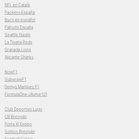
NFL en Català
Packers-España
Bucs en español
Patriots España
Seattle fspain
La Tisana Reds
Granada Lions
Alicante Sharks
NowF1
SubvirajeF1
Demys Martínez F1
FormulaOne-JAume101
Club Deportivo Lugo
CB Breogán
Porta XI Ensino
Somos Breogán
Football Galicia