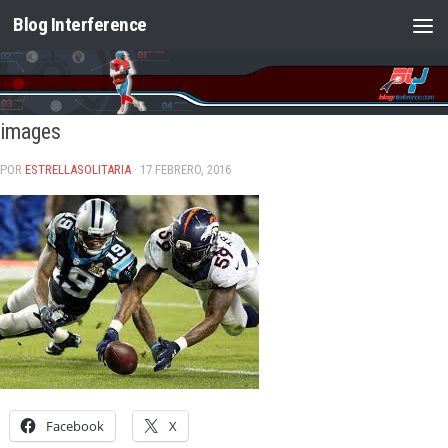
Blog Interference
Saltar al contenido
images
POR
ESTRELLASOLITARIA
· 17 FEBRERO, 2016
Facebook
X