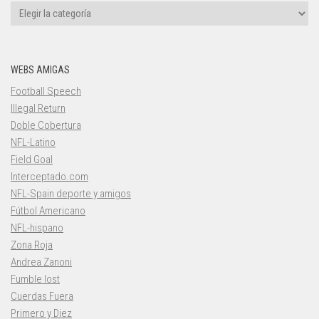
Categorías
WEBS AMIGAS
Football Speech
Illegal Return
Doble Cobertura
NFL-Latino
Field Goal
Interceptado.com
NFL-Spain deporte y amigos
Fútbol Americano
NFL-hispano
Zona Roja
Andrea Zanoni
Fumble lost
Cuerdas Fuera
Primero y Diez