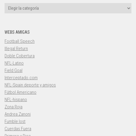
Categorías
WEBS AMIGAS
Football Speech
Illegal Return
Doble Cobertura
NFL-Latino
Field Goal
Interceptado.com
NFL-Spain deporte y amigos
Fútbol Americano
NFL-hispano
Zona Roja
Andrea Zanoni
Fumble lost
Cuerdas Fuera
Primero y Diez