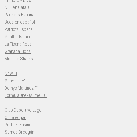
NFL en Català
Packers-España
Bucs en español
Patriots España
Seattle fspain
La Tisana Reds
Granada Lions
Alicante Sharks
NowF1
SubvirajeF1
Demys Martínez F1
FormulaOne-JAume101
Club Deportivo Lugo
CB Breogán
Porta XI Ensino
Somos Breogán