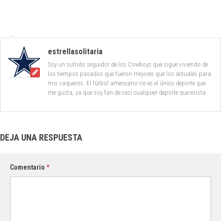
estrellasolitaria
Soy un sufrido seguidor de los Cowboys que sigue viviendo de
los tiempos pasados que fueron mejores que los actuales para
mis vaqueros. El fútbol americano no es el único deporte que
me gusta, ya que soy fan de casi cualquier deporte que exista.
DEJA UNA RESPUESTA
Comentario
*