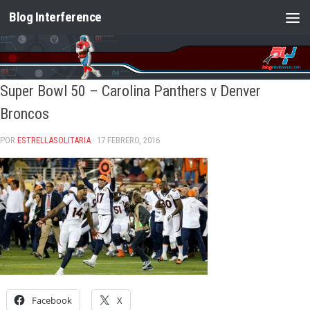
Blog Interference
Saltar al contenido
Super Bowl 50 – Carolina Panthers v Denver
Broncos
POR
ESTRELLASOLITARIA
· 17 FEBRERO, 2016
Facebook
X