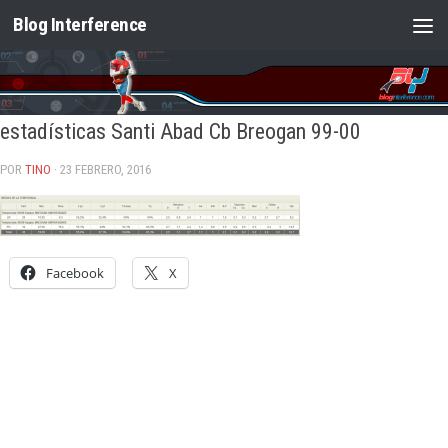
Blog Interference
Saltar al contenido
estadísticas Santi Abad Cb Breogan 99-00
POR
TINO
· 23 FEBRERO, 2016
Facebook
X