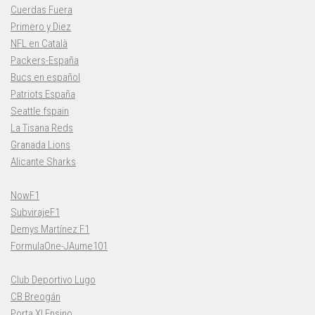
Cuerdas Fuera
Primero y Diez
NFL en Català
Packers-España
Bucs en español
Patriots España
Seattle fspain
La Tisana Reds
Granada Lions
Alicante Sharks
NowF1
SubvirajeF1
Demys Martínez F1
FormulaOne-JAume101
Club Deportivo Lugo
CB Breogán
Porta XI Ensino