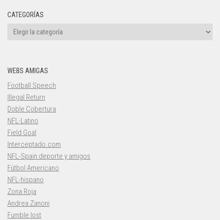
CATEGORÍAS
Categorías
WEBS AMIGAS
Football Speech
Illegal Return
Doble Cobertura
NFL-Latino
Field Goal
Interceptado.com
NFL-Spain deporte y amigos
Fútbol Americano
NFL-hispano
Zona Roja
Andrea Zanoni
Fumble lost