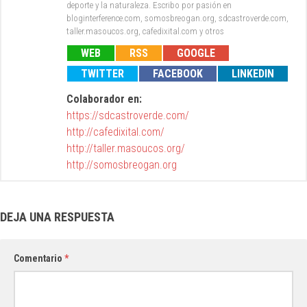
deporte y la naturaleza. Escribo por pasión en
bloginterference.com, somosbreogan.org, sdcastroverde.com,
taller.masoucos.org, cafedixital.com y otros
WEB
RSS
GOOGLE
TWITTER
FACEBOOK
LINKEDIN
Colaborador en:
https://sdcastroverde.com/
http://cafedixital.com/
http://taller.masoucos.org/
http://somosbreogan.org
DEJA UNA RESPUESTA
Comentario
*