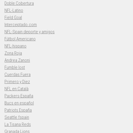
Doble Cobertura
NFL-Latino
Field Goal
Interceptado.com
NFL-Spain deporte y amigos
Fútbol Americano
NFL-hispano
Zona Roja
Andrea Zanoni
Fumble lost
Cuerdas Fuera
Primero y Diez
NFL en Català
Packers-España
Bucs en español
Patriots España
Seattle fspain
La Tisana Reds
Granada Lions