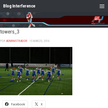
Blog Interference
Saltar al contenido
towers_3
POR
ADMINISTRADOR
· 15 MARZO, 2016
Facebook
X