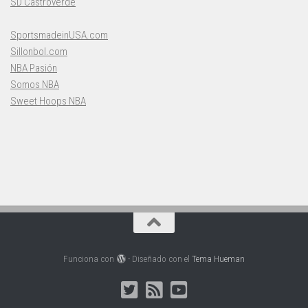
SD Castroverde
SportsmadeinUSA.com
Sillonbol.com
NBA Pasión
Somos NBA
Sweet Hoops NBA
Funciona con
- Diseñado con el
Tema Hueman