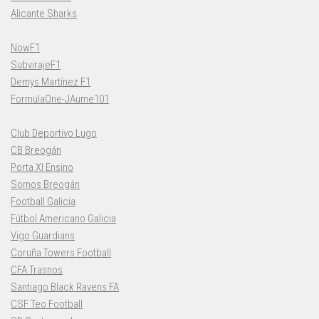
Alicante Sharks
NowF1
SubvirajeF1
Demys Martínez F1
FormulaOne-JAume101
Club Deportivo Lugo
CB Breogán
Porta XI Ensino
Somos Breogán
Football Galicia
Fútbol Americano Galicia
Vigo Guardians
Coruña Towers Football
CFA Trasnos
Santiago Black Ravens FA
CSF Teo Football