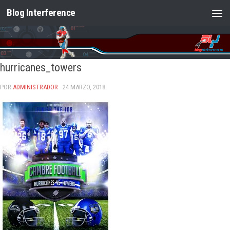
Blog Interference
Saltar al contenido
hurricanes_towers
POR
ADMINISTRADOR
· 24 MARZO, 2018