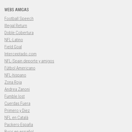
WEBS AMIGAS
Football Speech
Illegal Return
Doble Cobertura
NFL-Latino
Field Goal
Interceptado.com
NFL-Spain deporte y amigos
Fútbol Americano
NFL-hispano
Zona Roja
Andrea Zanoni
Fumble lost
Cuerdas Fuera
Primero y Diez
NFL en Català
Packers-España
Bucs en español