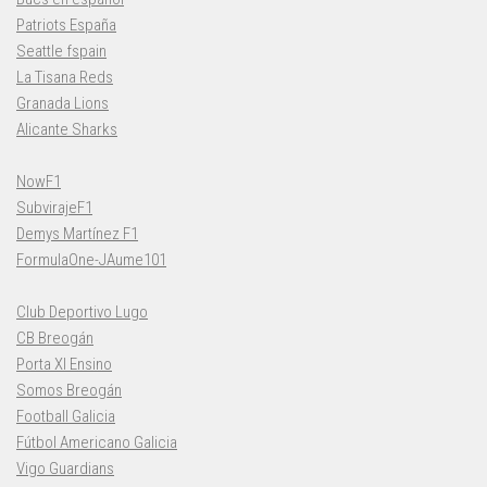
Patriots España
Seattle fspain
La Tisana Reds
Granada Lions
Alicante Sharks
NowF1
SubvirajeF1
Demys Martínez F1
FormulaOne-JAume101
Club Deportivo Lugo
CB Breogán
Porta XI Ensino
Somos Breogán
Football Galicia
Fútbol Americano Galicia
Vigo Guardians