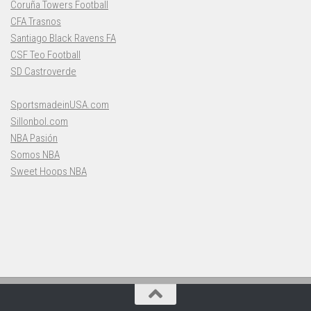
Coruña Towers Football
CFA Trasnos
Santiago Black Ravens FA
CSF Teo Football
SD Castroverde
SportsmadeinUSA.com
Sillonbol.com
NBA Pasión
Somos NBA
Sweet Hoops NBA