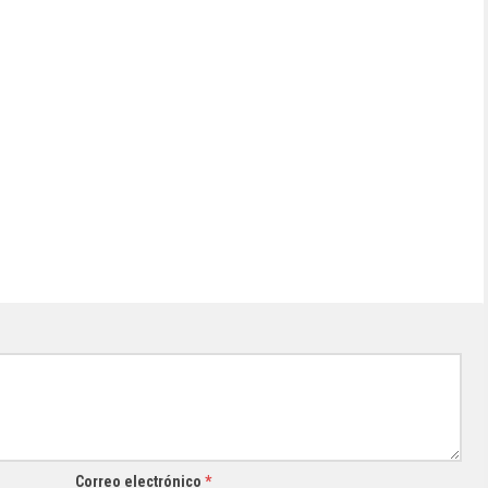
Correo electrónico
*