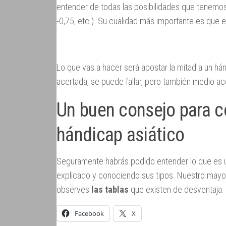
entender de todas las posibilidades que tenemos.
-0,75, etc.). Su cualidad más importante es que 
Lo que vas a hacer será apostar la mitad a un hán
acertada, se puede fallar, pero también medio ac
Un buen consejo para c
hándicap asiático
Seguramente habrás podido entender lo que es u
explicado y conociendo sus tipos. Nuestro mayor
observes
las tablas
que existen de desventaja. 
Facebook
X