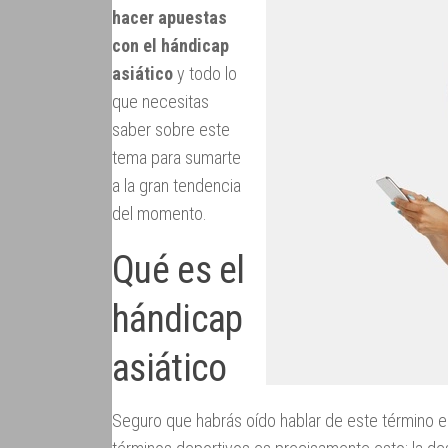
hacer apuestas
con el hándicap
asiático
y todo lo
que necesitas
saber sobre este
tema para sumarte
a la gran tendencia
del momento.
Qué es el
hándicap
asiático
Seguro que habrás oído hablar de este término e