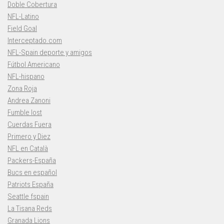
Doble Cobertura
NFL-Latino
Field Goal
Interceptado.com
NFL-Spain deporte y amigos
Fútbol Americano
NFL-hispano
Zona Roja
Andrea Zanoni
Fumble lost
Cuerdas Fuera
Primero y Diez
NFL en Català
Packers-España
Bucs en español
Patriots España
Seattle fspain
La Tisana Reds
Granada Lions