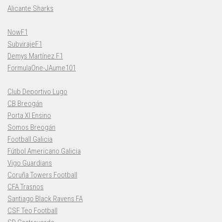
Alicante Sharks
NowF1
SubvirajeF1
Demys Martínez F1
FormulaOne-JAume101
Club Deportivo Lugo
CB Breogán
Porta XI Ensino
Somos Breogán
Football Galicia
Fútbol Americano Galicia
Vigo Guardians
Coruña Towers Football
CFA Trasnos
Santiago Black Ravens FA
CSF Teo Football