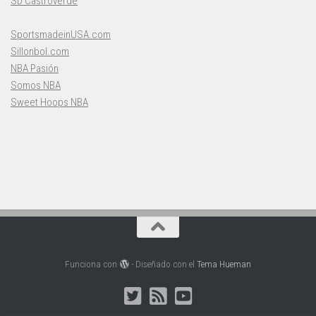
SD Castroverde
SportsmadeinUSA.com
Sillonbol.com
NBA Pasión
Somos NBA
Sweet Hoops NBA
Funciona con
- Diseñado con el
Tema Hueman