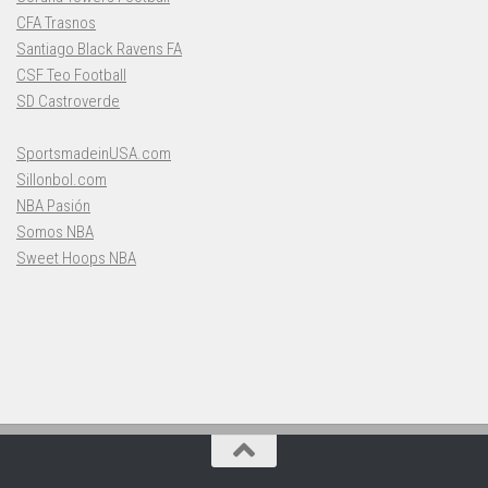
CFA Trasnos
Santiago Black Ravens FA
CSF Teo Football
SD Castroverde
SportsmadeinUSA.com
Sillonbol.com
NBA Pasión
Somos NBA
Sweet Hoops NBA