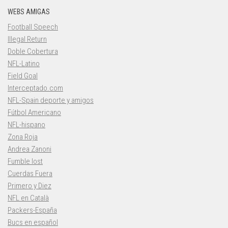
WEBS AMIGAS
Football Speech
Illegal Return
Doble Cobertura
NFL-Latino
Field Goal
Interceptado.com
NFL-Spain deporte y amigos
Fútbol Americano
NFL-hispano
Zona Roja
Andrea Zanoni
Fumble lost
Cuerdas Fuera
Primero y Diez
NFL en Català
Packers-España
Bucs en español