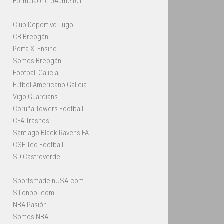
FormulaOne-JAume101
Club Deportivo Lugo
CB Breogán
Porta XI Ensino
Somos Breogán
Football Galicia
Fútbol Americano Galicia
Vigo Guardians
Coruña Towers Football
CFA Trasnos
Santiago Black Ravens FA
CSF Teo Football
SD Castroverde
SportsmadeinUSA.com
Sillonbol.com
NBA Pasión
Somos NBA