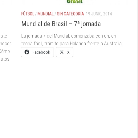
FÚTBOL
/
MUNDIAL
/
SIN CATEGORÍA
19 JUNIO, 2014
Mundial de Brasil – 7ª jornada
este
La jornada 7 del Mundial, comenzaba con un, en
anecer
teoría fácil, trámite para Holanda frente a Australia.
¿Cómo
Facebook
X
estos