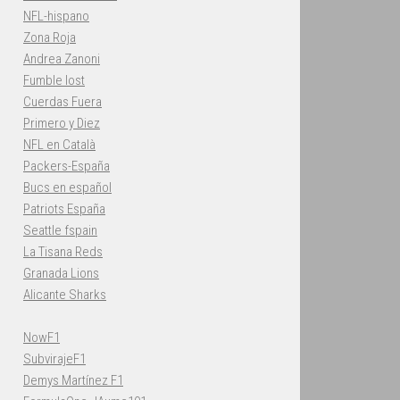
NFL-hispano
Zona Roja
Andrea Zanoni
Fumble lost
Cuerdas Fuera
Primero y Diez
NFL en Català
Packers-España
Bucs en español
Patriots España
Seattle fspain
La Tisana Reds
Granada Lions
Alicante Sharks
NowF1
SubvirajeF1
Demys Martínez F1