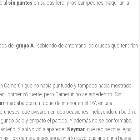
dial
sin puntos
en su casillero, y los campeones maquillan la
idos del
grupo A
, sabiendo de antemano los cruces que tendrían
e un Camerún que no había puntuado y tampoco había mostrado
rasil comenzó fuerte, pero Camerún no se amedentró. Sin
ar
marcaba con un toque de interior en el 16′, en una
eruneses, que avisaron en dos ocasiones, incluyendo un balón al
egundo palo y empató el partido. Y además no se conformaba,
sileño. Y ahí volvió a aparecer
Neymar
, que recibe muy lejos
ún así, los cameruneses seguían a lo suyo, cuajando una buena