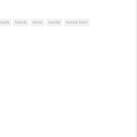
españa
holanda
méxico
mundial
mundial brasil