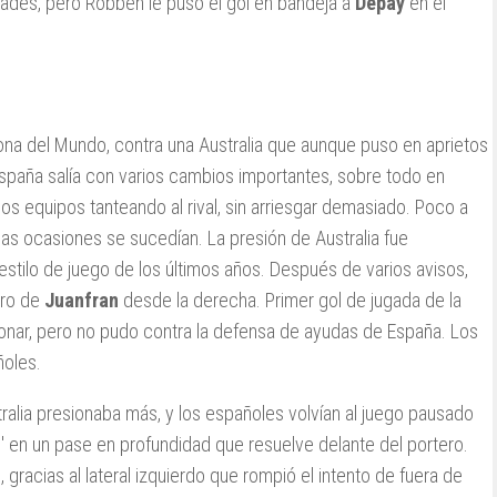
dades, pero Robben le puso el gol en bandeja a
Depay
en el
na del Mundo, contra una Australia que aunque puso en aprietos
España salía con varios cambios importantes, sobre todo en
os equipos tanteando al rival, sin arriesgar demasiado. Poco a
las ocasiones se sucedían. La presión de Australia fue
stilo de juego de los últimos años. Después de varios avisos,
tro de
Juanfran
desde la derecha. Primer gol de jugada de la
ionar, pero no pudo contra la defensa de ayudas de España. Los
ñoles.
tralia presionaba más, y los españoles volvían al juego pausado
 en un pase en profundidad que resuelve delante del portero.
 gracias al lateral izquierdo que rompió el intento de fuera de