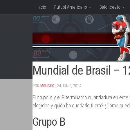
Inicio
Fútbol Americano
Baloncesto
Saltar al contenido
Mundial de Brasil – 
POR
M0UCH0
· 24 JUNIO, 2014
El grupo A y el B terminaron su andadura en este
elegidos y quién ha quedado fuera? ¿Cómo qued
Grupo B