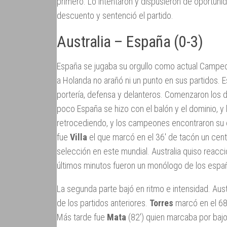
primero. Lo intentaron y dispusieron de oportuni
descuento y sentenció el partido.
Australia – España (0-3)
España se jugaba su orgullo como actual Campeo
a Holanda no arañó ni un punto en sus partidos. 
portería, defensa y delanteros. Comenzaron los d
poco España se hizo con el balón y el dominio, y 
retrocediendo, y los campeones encontraron su e
fue
Villa
el que marcó en el 36′ de tacón un cen
selección en este mundial. Australia quiso reacc
últimos minutos fueron un monólogo de los espa
La segunda parte bajó en ritmo e intensidad. Aus
de los partidos anteriores.
Torres
marcó en el 68′
Más tarde fue
Mata
(82′) quien marcaba por bajo,