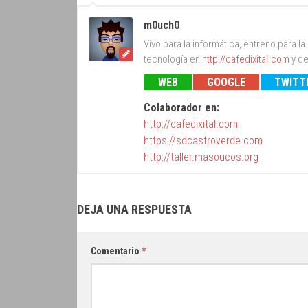
m0uch0
Vivo para la informática, entreno para l
tecnología en
http://cafedixital.com
y de
WEB
GOOGLE
TWITT
Colaborador en:
http://cafedixital.com
https://sdcastroverde.com
http://taller.masoucos.org
DEJA UNA RESPUESTA
Comentario
*