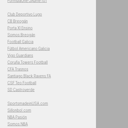
FormulaOne-JAume101
Club Deportivo Lugo
CB Breogán
Porta XI Ensino
Somos Breogán
Football Galicia
Fútbol Americano Galicia
Vigo Guardians
Coruña Towers Football
CFA Trasnos
Santiago Black Ravens FA
CSF Teo Football
SD Castroverde
SportsmadeinUSA.com
Sillonbol.com
NBA Pasión
Somos NBA