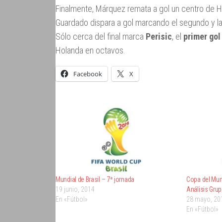
Finalmente, Márquez remata a gol un centro de Her
Guardado dispara a gol marcando el segundo y la 
Sólo cerca del final marca
Perisic
, el
primer gol
Holanda en octavos.
Facebook
X
Mundial de Brasil – 7ª jornada
Copa del Mun
19 junio, 2014
Análisis Grup
En «Fútbol»
28 mayo, 20
En «Fútbol»