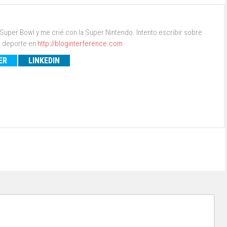
a Super Bowl y me crié con la Super Nintendo. Intento escribir sobre
 deporte en
http://bloginterference.com
ER
LINKEDIN