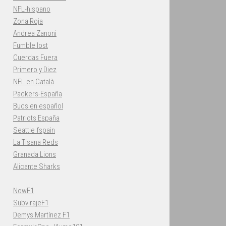
NFL-hispano
Zona Roja
Andrea Zanoni
Fumble lost
Cuerdas Fuera
Primero y Diez
NFL en Català
Packers-España
Bucs en español
Patriots España
Seattle fspain
La Tisana Reds
Granada Lions
Alicante Sharks
NowF1
SubvirajeF1
Demys Martínez F1