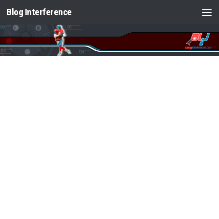
Blog Interference
Saltar al contenido