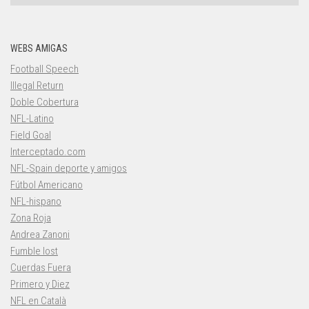
WEBS AMIGAS
Football Speech
Illegal Return
Doble Cobertura
NFL-Latino
Field Goal
Interceptado.com
NFL-Spain deporte y amigos
Fútbol Americano
NFL-hispano
Zona Roja
Andrea Zanoni
Fumble lost
Cuerdas Fuera
Primero y Diez
NFL en Català