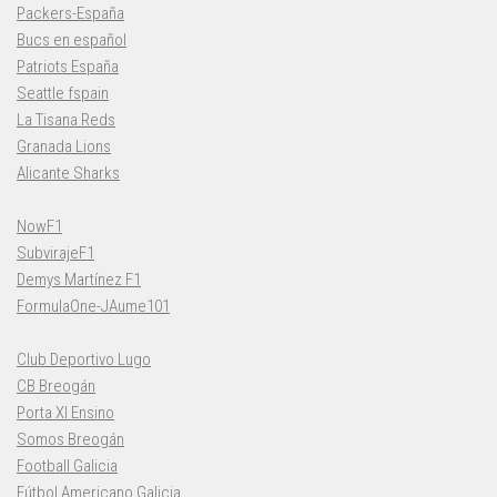
Packers-España
Bucs en español
Patriots España
Seattle fspain
La Tisana Reds
Granada Lions
Alicante Sharks
NowF1
SubvirajeF1
Demys Martínez F1
FormulaOne-JAume101
Club Deportivo Lugo
CB Breogán
Porta XI Ensino
Somos Breogán
Football Galicia
Fútbol Americano Galicia