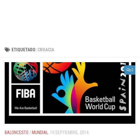
ETIQUETADO:
CROACIA
0
BALONCESTO
/
MUNDIAL
10 SEPTIEMBRE, 2014