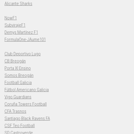
Alicante Sharks
NowF1
SubvirajeF1
Demys Martínez F1
FormulaOne-JAume101
Club Deportivo Lugo
CB Breogán
Porta XI Ensino
Somos Breogán
Football Galicia
Fútbol Americano Galicia
Vigo Guardians
Coruña Towers Football
CFA Trasnos
Santiago Black Ravens FA
CSF Teo Football
SD Castroverde