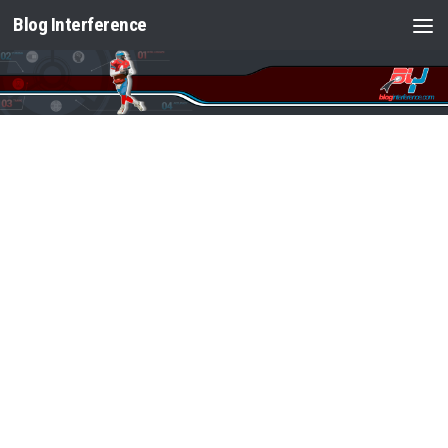
Blog Interference
Saltar al contenido