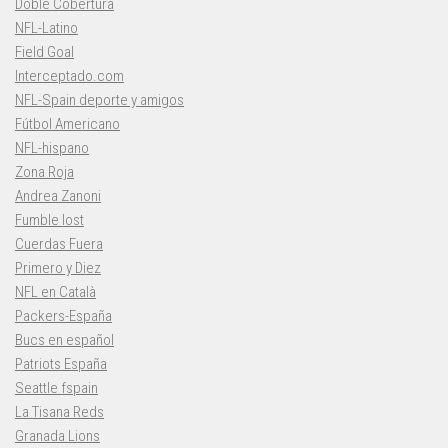
Doble Cobertura
NFL-Latino
Field Goal
Interceptado.com
NFL-Spain deporte y amigos
Fútbol Americano
NFL-hispano
Zona Roja
Andrea Zanoni
Fumble lost
Cuerdas Fuera
Primero y Diez
NFL en Català
Packers-España
Bucs en español
Patriots España
Seattle fspain
La Tisana Reds
Granada Lions