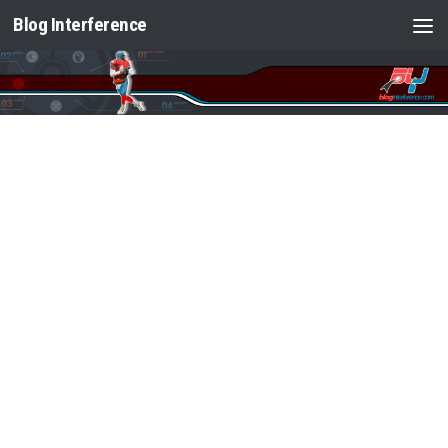
Blog Interference
Saltar al contenido