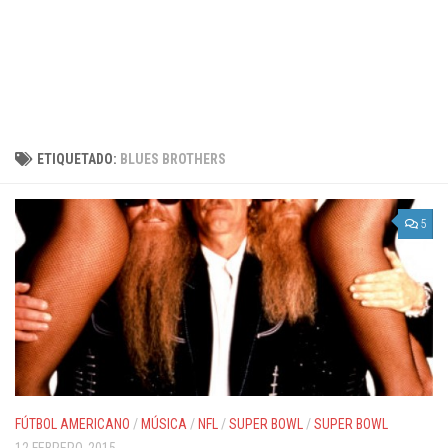
ETIQUETADO:
BLUES BROTHERS
5
FÚTBOL AMERICANO
/
MÚSICA
/
NFL
/
SUPER BOWL
/
SUPER BOWL
12 FEBRERO, 2015