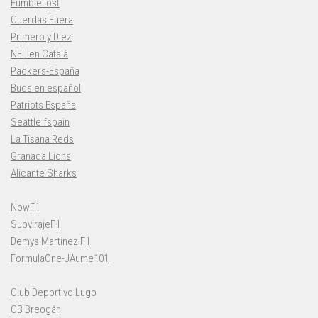
Fumble lost
Cuerdas Fuera
Primero y Diez
NFL en Català
Packers-España
Bucs en español
Patriots España
Seattle fspain
La Tisana Reds
Granada Lions
Alicante Sharks
NowF1
SubvirajeF1
Demys Martínez F1
FormulaOne-JAume101
Club Deportivo Lugo
CB Breogán