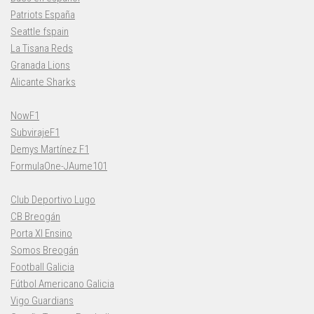
Patriots España
Seattle fspain
La Tisana Reds
Granada Lions
Alicante Sharks
NowF1
SubvirajeF1
Demys Martínez F1
FormulaOne-JAume101
Club Deportivo Lugo
CB Breogán
Porta XI Ensino
Somos Breogán
Football Galicia
Fútbol Americano Galicia
Vigo Guardians