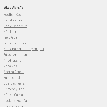
WEBS AMIGAS
Football Speech
Illegal Return
Doble Cobertura
NFL-Latino
Field Goal
Interceptado.com
NFL-Spain deporte y amigos
Fútbol Americano
NFL-hispano
Zona Roja
Andrea Zanoni
Fumble lost
Cuerdas Fuera
Primero y Diez
NFL en Català
Packers-España
Bucs en español