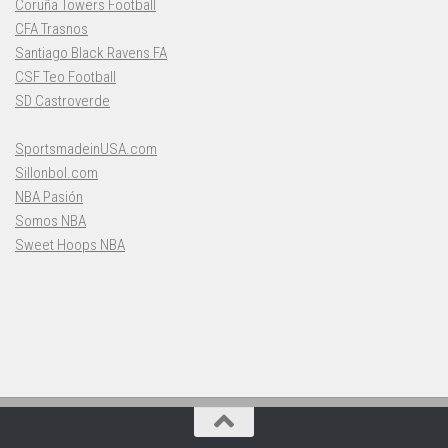
Coruña Towers Football
CFA Trasnos
Santiago Black Ravens FA
CSF Teo Football
SD Castroverde
SportsmadeinUSA.com
Sillonbol.com
NBA Pasión
Somos NBA
Sweet Hoops NBA