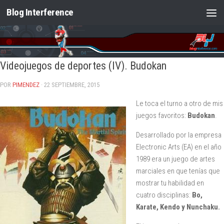
Blog Interference
Saltar al contenido
Videojuegos de deportes (IV). Budokan
POR
PIMENDEZ
· 22 SEPTIEMBRE, 2015
Le toca el turno a otro de mis
juegos favoritos:
Budokan
.
Desarrollado por la empresa
Electronic Arts (EA) en el año
1989 era un juego de artes
marciales en que tenías que
mostrar tu habilidad en
cuatro disciplinas:
Bo,
Karate, Kendo y Nunchaku.