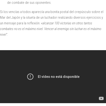
de combate de sus oponentes.
Si los vencías a todos aparecía una bonita postal del crepúsculo sobre el
Mar del Japón y la silueta de un luchador realizando diversos ejercicios y
un mensaje para la reflexión:
«alcanzar 100 victorias en otros tantos
combates no es el máximo nivel. Vencer al enemigo sin luchar es el máximo
nivel”
.