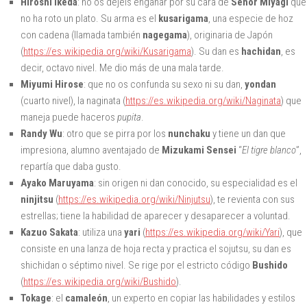
Hiroshi Ikeda
: no os dejéis engañar por su cara de
Señor Miyagi
que
no ha roto un plato. Su arma es el
kusarigama
, una especie de hoz
con cadena (llamada también
nagegama
), originaria de Japón
(
https://es.wikipedia.org/wiki/Kusarigama
). Su dan es
hachidan
, es
decir, octavo nivel. Me dio más de una mala tarde.
Miyumi Hirose
: que no os confunda su sexo ni su dan,
yondan
(cuarto nivel), la naginata (
https://es.wikipedia.org/wiki/Naginata
) que
maneja puede haceros
pupita
.
Randy Wu
: otro que se pirra por los
nunchaku
y tiene un dan que
impresiona, alumno aventajado de
Mizukami Sensei
“
El tigre blanco
”,
repartía que daba gusto.
Ayako Maruyama
: sin origen ni dan conocido, su especialidad es el
ninjitsu
(
https://es.wikipedia.org/wiki/Ninjutsu
), te revienta con sus
estrellas; tiene la habilidad de aparecer y desaparecer a voluntad.
Kazuo Sakata
: utiliza una
yari
(
https://es.wikipedia.org/wiki/Yari
), que
consiste en una lanza de hoja recta y practica el sojutsu, su dan es
shichidan o séptimo nivel. Se rige por el estricto código
Bushido
(
https://es.wikipedia.org/wiki/Bushido
).
Tokage
: el
camaleón
, un experto en copiar las habilidades y estilos