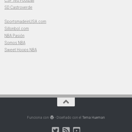
CSF Teo Football
SD Castroverde
SportsmadeinUSA.com
Sillonbol.com
NBA Pasión
Somos NBA
Sweet Hoops NBA
Funciona con
- Diseñado con el
Tema Hueman