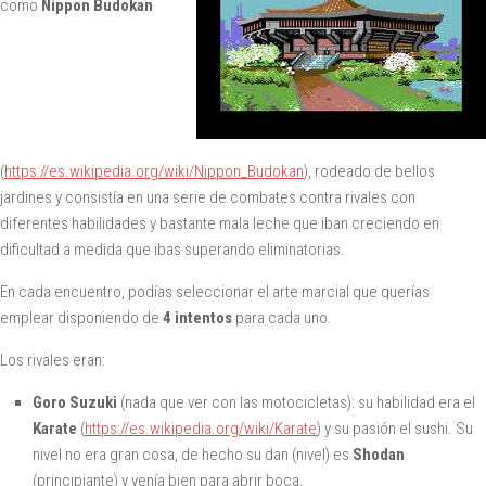
como
Nippon Budokan
(
https://es.wikipedia.org/wiki/Nippon_Budokan
), rodeado de bellos
jardines y consistía en una serie de combates contra rivales con
diferentes habilidades y bastante mala leche que iban creciendo en
dificultad a medida que ibas superando eliminatorias.
En cada encuentro, podías seleccionar el arte marcial que querías
emplear disponiendo de
4 intentos
para cada uno.
Los rivales eran:
Goro Suzuki
(nada que ver con las motocicletas): su habilidad era el
Karate
(
https://es.wikipedia.org/wiki/Karate
) y su pasión el sushi. Su
nivel no era gran cosa, de hecho su dan (nivel) es
Shodan
(principiante) y venía bien para abrir boca.