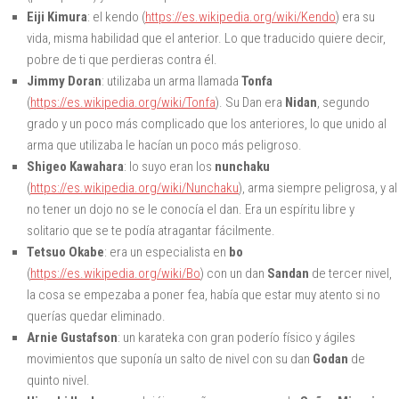
Eiji Kimura
: el kendo (
https://es.wikipedia.org/wiki/Kendo
) era su
vida, misma habilidad que el anterior. Lo que traducido quiere decir,
pobre de ti que perdieras contra él.
Jimmy Doran
: utilizaba un arma llamada
Tonfa
(
https://es.wikipedia.org/wiki/Tonfa
). Su Dan era
Nidan
, segundo
grado y un poco más complicado que los anteriores, lo que unido al
arma que utilizaba le hacían un poco más peligroso.
Shigeo Kawahara
: lo suyo eran los
nunchaku
(
https://es.wikipedia.org/wiki/Nunchaku
), arma siempre peligrosa, y al
no tener un dojo no se le conocía el dan. Era un espíritu libre y
solitario que se te podía atragantar fácilmente.
Tetsuo Okabe
: era un especialista en
bo
(
https://es.wikipedia.org/wiki/Bo
) con un dan
Sandan
de tercer nivel,
la cosa se empezaba a poner fea, había que estar muy atento si no
querías quedar eliminado.
Arnie Gustafson
: un karateka con gran poderío físico y ágiles
movimientos que suponía un salto de nivel con su dan
Godan
de
quinto nivel.