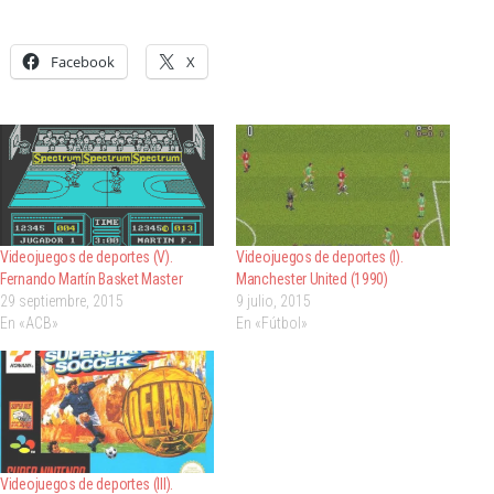
Facebook
X
Videojuegos de deportes (V).
Videojuegos de deportes (I).
Fernando Martín Basket Master
Manchester United (1990)
29 septiembre, 2015
9 julio, 2015
En «ACB»
En «Fútbol»
Videojuegos de deportes (III).