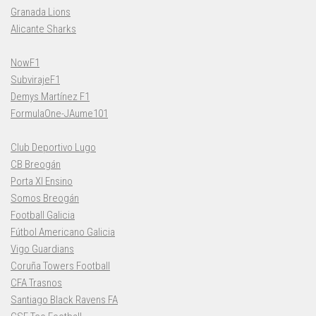
Granada Lions
Alicante Sharks
NowF1
SubvirajeF1
Demys Martínez F1
FormulaOne-JAume101
Club Deportivo Lugo
CB Breogán
Porta XI Ensino
Somos Breogán
Football Galicia
Fútbol Americano Galicia
Vigo Guardians
Coruña Towers Football
CFA Trasnos
Santiago Black Ravens FA