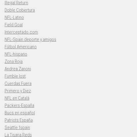
Illegal Return
Doble Cobertura
NFL-Latino
Field Goal
Interceptado.com
NFL-Spain deporte y amigos
Fútbol Americano
NFL-hispano
Zona Roja
Andrea Zanoni
Fumble lost
Cuerdas Fuera
Primero y Diez
NFL en Català
Packers-España
Bucs en español
Patriots España
Seattle fspain
La Tisana Reds