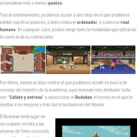
acumulaban más o menos
puntos.
Tras el entrenamiento, podíamos acudir a otro dojo en el que podíamos
exhibir nuestros avances, o bien contra el
ordenador
, o contra un
rival
humano
. En cualquier caso, podías elegir tanto la modalidad que utilizarías
tú como la de tu contrincante.
Por último, existía un dojo central al que podíamos acudir en busca de
consejo del maestro de la academia, cuyo mensaje más alentador solía
ser: “
Cállate y entrena
” o seleccionar el
Budokan
, el torneo en el que te
medías a los mejores y más duros luchadores del Mundo.
El Budokan tenía lugar en
un coqueto recinto a las
afueras de Tokio conocido