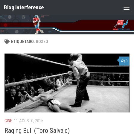
Blog Interference
Saltar al contenido
ETIQUETADO:
BOXEO
0
CINE
11 AGOSTO, 2015
Raging Bull (Toro Salvaje)