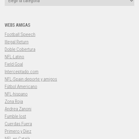
WEBS AMIGAS
Football Speech
Illegal Return
Doble Cobertura
NFL-Latino
Field Goal
Interceptado.com
NFL-Spain deporte y amigos
Fútbol Americano
NFL-hispano
Zona Roja
Andrea Zanoni
Fumble lost
Cuerdas Fuera
Primero y Diez
NFL en Català