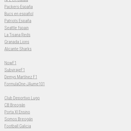
Packers-España
Bucs en español
Patriots España
Seattle fspain
La Tisana Reds
Granada Lions
Alicante Sharks
NowF1
SubvirajeF1
Demys Martínez F1
FormulaOne-JAume101
Club Deportivo Lugo
CB Breogán
Porta XI Ensino
Somos Breogán
Football Galicia