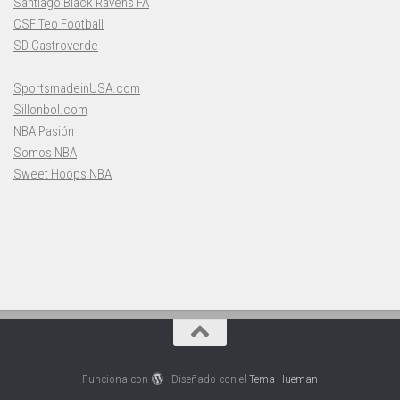
Santiago Black Ravens FA
CSF Teo Football
SD Castroverde
SportsmadeinUSA.com
Sillonbol.com
NBA Pasión
Somos NBA
Sweet Hoops NBA
Funciona con
- Diseñado con el
Tema Hueman