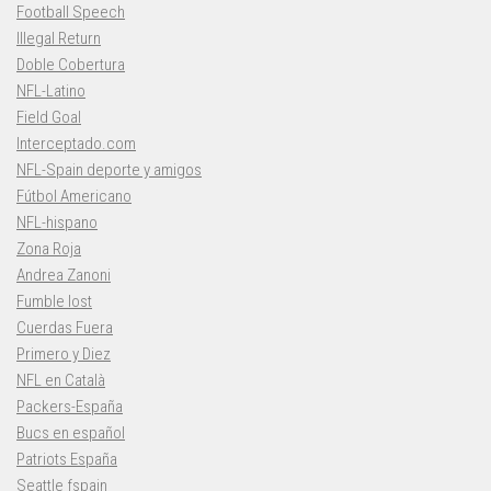
Football Speech
Illegal Return
Doble Cobertura
NFL-Latino
Field Goal
Interceptado.com
NFL-Spain deporte y amigos
Fútbol Americano
NFL-hispano
Zona Roja
Andrea Zanoni
Fumble lost
Cuerdas Fuera
Primero y Diez
NFL en Català
Packers-España
Bucs en español
Patriots España
Seattle fspain