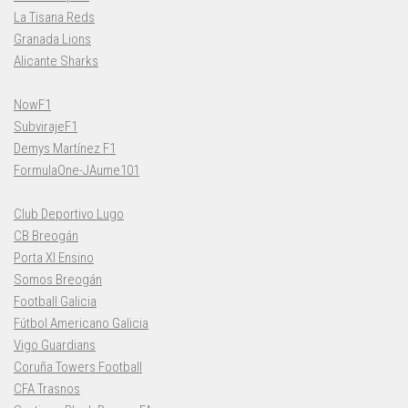
La Tisana Reds
Granada Lions
Alicante Sharks
NowF1
SubvirajeF1
Demys Martínez F1
FormulaOne-JAume101
Club Deportivo Lugo
CB Breogán
Porta XI Ensino
Somos Breogán
Football Galicia
Fútbol Americano Galicia
Vigo Guardians
Coruña Towers Football
CFA Trasnos