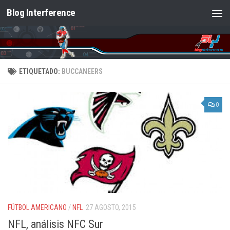
Blog Interference
Saltar al contenido
ETIQUETADO:
BUCCANEERS
0
FÚTBOL AMERICANO
/
NFL
27 AGOSTO, 2015
NFL, análisis NFC Sur