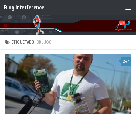
Blog Interference
Saltar al contenido
ETIQUETADO:
CDLUGO
3