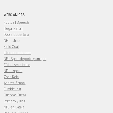
WEBS AMIGAS
Football Speech
Illegal Return
Doble Cobertura
NFL-Latino
Field Goal
Interceptado.com
NFL-Spain deporte y amigos
Fútbol Americano
NFL-hispano
Zona Roja
Andrea Zanoni
Fumble lost
Cuerdas Fuera
Primero y Diez
NFL en Català