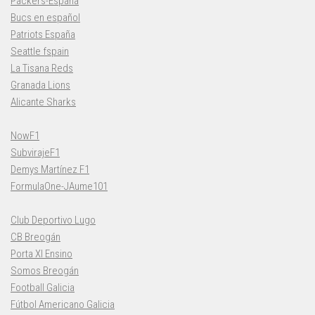
Packers-España
Bucs en español
Patriots España
Seattle fspain
La Tisana Reds
Granada Lions
Alicante Sharks
NowF1
SubvirajeF1
Demys Martínez F1
FormulaOne-JAume101
Club Deportivo Lugo
CB Breogán
Porta XI Ensino
Somos Breogán
Football Galicia
Fútbol Americano Galicia