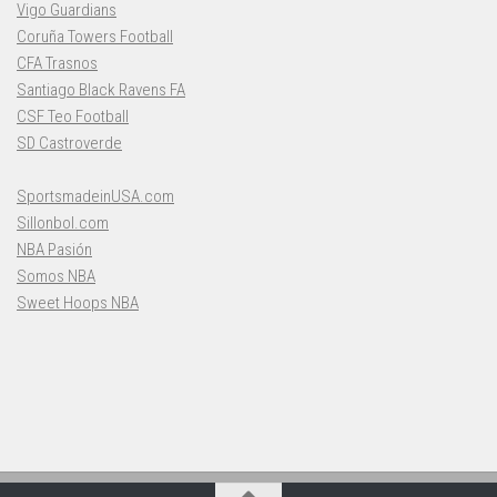
Vigo Guardians
Coruña Towers Football
CFA Trasnos
Santiago Black Ravens FA
CSF Teo Football
SD Castroverde
SportsmadeinUSA.com
Sillonbol.com
NBA Pasión
Somos NBA
Sweet Hoops NBA