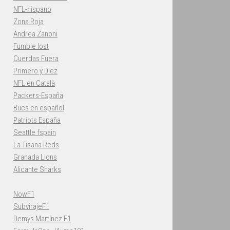
NFL-hispano
Zona Roja
Andrea Zanoni
Fumble lost
Cuerdas Fuera
Primero y Diez
NFL en Català
Packers-España
Bucs en español
Patriots España
Seattle fspain
La Tisana Reds
Granada Lions
Alicante Sharks
NowF1
SubvirajeF1
Demys Martínez F1