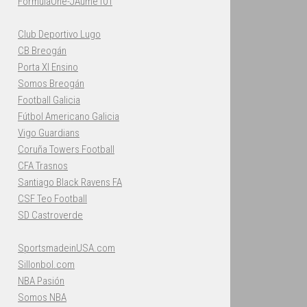
FormulaOne-JAume101
Club Deportivo Lugo
CB Breogán
Porta XI Ensino
Somos Breogán
Football Galicia
Fútbol Americano Galicia
Vigo Guardians
Coruña Towers Football
CFA Trasnos
Santiago Black Ravens FA
CSF Teo Football
SD Castroverde
SportsmadeinUSA.com
Sillonbol.com
NBA Pasión
Somos NBA