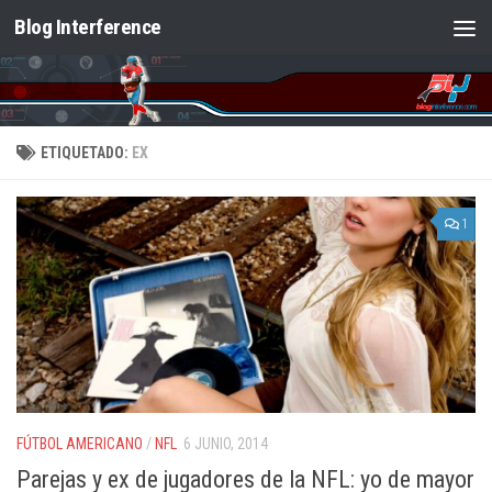
Blog Interference
Saltar al contenido
ETIQUETADO:
EX
1
FÚTBOL AMERICANO
/
NFL
6 JUNIO, 2014
Parejas y ex de jugadores de la NFL: yo de mayor