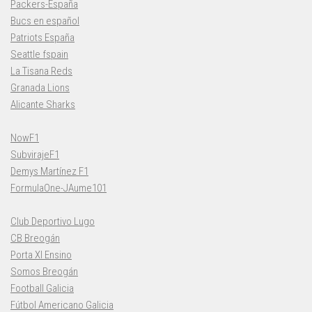
Packers-España
Bucs en español
Patriots España
Seattle fspain
La Tisana Reds
Granada Lions
Alicante Sharks
NowF1
SubvirajeF1
Demys Martínez F1
FormulaOne-JAume101
Club Deportivo Lugo
CB Breogán
Porta XI Ensino
Somos Breogán
Football Galicia
Fútbol Americano Galicia