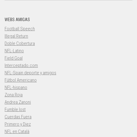
WEBS AMIGAS
Football Speech
Illegal Return
Doble Cobertura
NFL-Latino
Field Goal
Interceptado.com
NFL-Spain deporte y amigos
Fútbol Americano
NFL-hispano
Zona Roja
Andrea Zanoni
Fumble lost
Cuerdas Fuera
Primero y Diez
NFL en Català