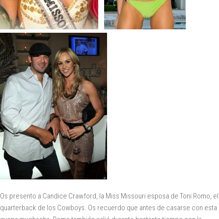
Os presento a Candice Crawford, la Miss Missouri esposa de Toni Romo, el
quarterback de los Cowboys. Os recuerdo que antes de casarse con esta