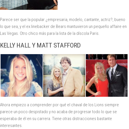
Parece ser que la popular ¿empresaria, modelo, cantante, actriz?, bueno
lo que sea, y el ex linebacker de Bears mantuvieron un pequeño affaire en
Las Vegas. Otro chico más para la lista de la díscola Paris.
KELLY HALL Y MATT STAFFORD
Ahora empiezo a comprender por qué el chaval de los Lions siempre
parece un poco despistado y no acaba de progresar todo lo que se
esperaba de él en su carrera. Tiene otras distracciones bastante
interesantes.