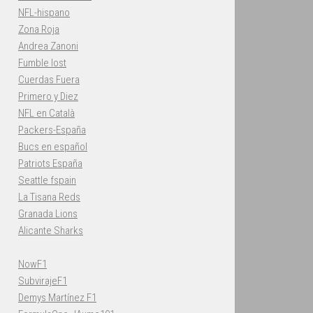
NFL-hispano
Zona Roja
Andrea Zanoni
Fumble lost
Cuerdas Fuera
Primero y Diez
NFL en Català
Packers-España
Bucs en español
Patriots España
Seattle fspain
La Tisana Reds
Granada Lions
Alicante Sharks
NowF1
SubvirajeF1
Demys Martínez F1