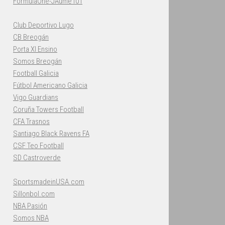
FormulaOne-JAume101
Club Deportivo Lugo
CB Breogán
Porta XI Ensino
Somos Breogán
Football Galicia
Fútbol Americano Galicia
Vigo Guardians
Coruña Towers Football
CFA Trasnos
Santiago Black Ravens FA
CSF Teo Football
SD Castroverde
SportsmadeinUSA.com
Sillonbol.com
NBA Pasión
Somos NBA