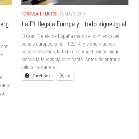
FÓRMULA 1
/
MOTOR
16 MAYO, 2014
berg
La F1 llega a Europa y… todo sigue igual
El Gran Premio de España marcó el comienzo del
periplo europeo en la F1 2014, y como muchos
 con
sospechábamos, la falta de competitividad sigue
ue
siendo la tendencia dominante. Antes de entrar a
valorar la carrera...
Facebook
X
el
asado
 su