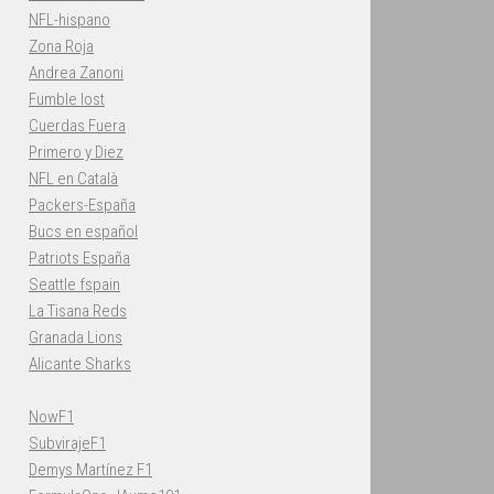
NFL-hispano
Zona Roja
Andrea Zanoni
Fumble lost
Cuerdas Fuera
Primero y Diez
NFL en Català
Packers-España
Bucs en español
Patriots España
Seattle fspain
La Tisana Reds
Granada Lions
Alicante Sharks
NowF1
SubvirajeF1
Demys Martínez F1