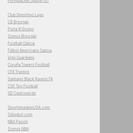
FormulaOne-JAume101
Club Deportivo Lugo
CB Breogán
Porta XI Ensino
Somos Breogán
Football Galicia
Fútbol Americano Galicia
Vigo Guardians
Coruña Towers Football
CFA Trasnos
Santiago Black Ravens FA
CSF Teo Football
SD Castroverde
SportsmadeinUSA.com
Sillonbol.com
NBA Pasión
Somos NBA