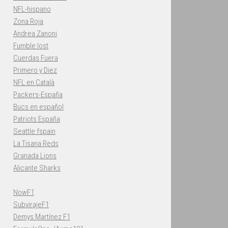
NFL-hispano
Zona Roja
Andrea Zanoni
Fumble lost
Cuerdas Fuera
Primero y Diez
NFL en Català
Packers-España
Bucs en español
Patriots España
Seattle fspain
La Tisana Reds
Granada Lions
Alicante Sharks
NowF1
SubvirajeF1
Demys Martínez F1