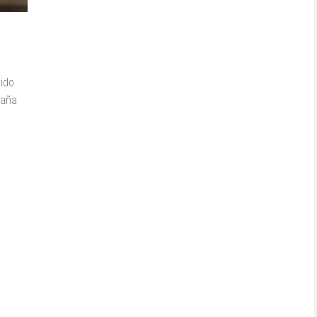
ido
paña