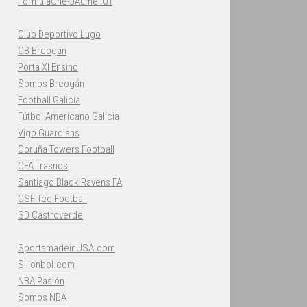
FormulaOne-JAume101
Club Deportivo Lugo
CB Breogán
Porta XI Ensino
Somos Breogán
Football Galicia
Fútbol Americano Galicia
Vigo Guardians
Coruña Towers Football
CFA Trasnos
Santiago Black Ravens FA
CSF Teo Football
SD Castroverde
SportsmadeinUSA.com
Sillonbol.com
NBA Pasión
Somos NBA