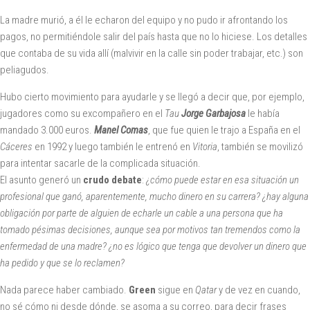
La madre murió, a él le echaron del equipo y no pudo ir afrontando los
pagos, no permitiéndole salir del país hasta que no lo hiciese. Los detalles
que contaba de su vida allí (malvivir en la calle sin poder trabajar, etc.) son
peliagudos.
Hubo cierto movimiento para ayudarle y se llegó a decir que, por ejemplo,
jugadores como su excompañero en el
Tau
Jorge Garbajosa
le había
mandado 3.000 euros.
Manel Comas
, que fue quien le trajo a España en el
Cáceres
en 1992 y luego también le entrenó en
Vitoria
, también se movilizó
para intentar sacarle de la complicada situación.
El asunto generó un
crudo debate
:
¿cómo puede estar en esa situación un
profesional que ganó, aparentemente, mucho dinero en su carrera? ¿hay alguna
obligación por parte de alguien de echarle un cable a una persona que ha
tomado pésimas decisiones, aunque sea por motivos tan tremendos como la
enfermedad de una madre? ¿no es lógico que tenga que devolver un dinero que
ha pedido y que se lo reclamen?
Nada parece haber cambiado.
Green
sigue en
Qatar
y de vez en cuando,
no sé cómo ni desde dónde, se asoma a su correo, para decir frases