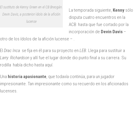
El sustituto de Kenny Green en el CB Breogán.
La temporada siguiente,
Kenny
sólo
Devin Davis, a posteriori ídolo de la afición
disputa cuatro encuentros en la
lucense
ACB hasta que fue cortado por la
incorporación de
Devin Davis
–
otro de los ídolos de la afición lucense – .
El
Drac Inca
se fija en él para su proyecto en
LEB
. Llega para sustituir a
Larry Richardson
y allí fue el lugar donde dio punto final a su carrera. Su
rodilla había dicho hasta aquí.
Una
historia apasionante
, que todavía continúa, para un jugador
impresionante. Tan impresionante como su recuerdo en los aficionados
lucenses.