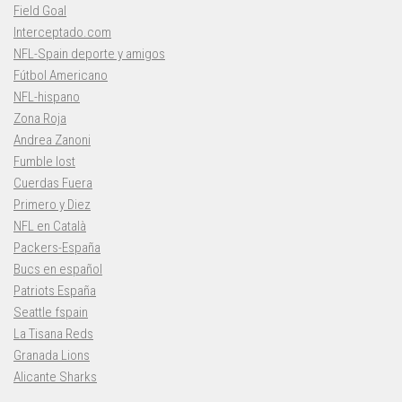
Field Goal
Interceptado.com
NFL-Spain deporte y amigos
Fútbol Americano
NFL-hispano
Zona Roja
Andrea Zanoni
Fumble lost
Cuerdas Fuera
Primero y Diez
NFL en Català
Packers-España
Bucs en español
Patriots España
Seattle fspain
La Tisana Reds
Granada Lions
Alicante Sharks