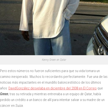
Kenny Green en Qatar
Pero estos números no fueron suficientes para que su vida tomara un
camino inesperado. Muchos lo recordaréis perfectamente. Fue una de las
noticias más impactantes en el mundillo baloncestístico de los últimos
años:
David
González desvelaba en diciembre del 2008 en El Correo
que
Green
, tras su retirada y mientras entrenaba a un equipo
de Qatar
, había
pedido un crédito a un banco de allí para intentar salvar a su madre de un
cáncer en
Suiza
.