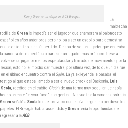
Kenny Green en su etapa en el CB Breogán
La
maltrecha
rodilla de
Green
le impedía ser el jugador que enamorara al baloncesto
español en años anteriores pero no iba a ser un escollo para demostrar
que la calidad no la había perdido. Dejaba de ser un jugador que ondeaba
la bandera del espectáculo para ser un jugador más práctico. Pese a
volverse un jugador menos espectacular y limitado de movimientos por la
lesión, esto no le impidió dar muestra, por última vez, de lo que un día fue
en el último encuentro contra el
Gijón
. La ya ex leyenda le pasaba el
testigo al que estaba llamado a ser el nuevo crack del Baskonia,
Luis
Scola,
(cedido en el cabitel
Gigón
) de una forma muy peculiar. Le había
hecho un mate “in your face” al argentino. A la vuelta a la cancha contraria
Green
señaló a
Scola
lo que provocó que el pívot argentino perdiese los
papeles. El Breogán había ascendido y
Green
tenía la oportunidad de
regresar a la
ACB
.