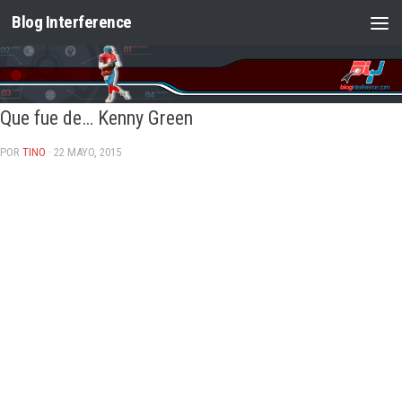
Blog Interference
Saltar al contenido
Que fue de… Kenny Green
POR
TINO
· 22 MAYO, 2015