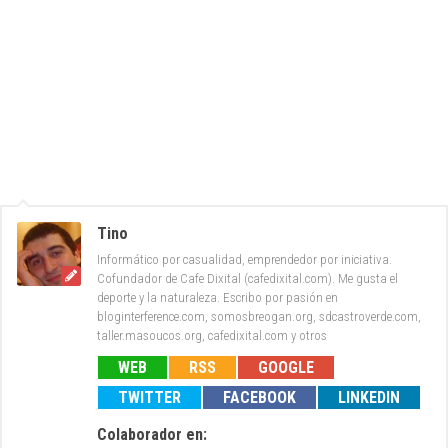
Tino
Informático por casualidad, emprendedor por iniciativa.
Cofundador de Cafe Dixital (cafedixital.com). Me gusta el
deporte y la naturaleza. Escribo por pasión en
bloginterference.com, somosbreogan.org, sdcastroverde.com,
taller.masoucos.org, cafedixital.com y otros
WEB
RSS
GOOGLE
TWITTER
FACEBOOK
LINKEDIN
Colaborador en: