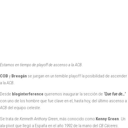
Estamos en tiempo de playoff de ascenso a la ACB
.
COB
y
Breogán
se juegan en un temible playoff la posibilidad de ascender
a la
ACB
.
Desde
bloginterference
queremos inaugurar la sección de
‘Que fue de…’
con uno de los hombre que fue clave en el, hasta hoy, del último ascenso a
ACB
del equipo celeste.
Se trata de
Kenneth Anthony Green
, más conocido como
Kenny Green
. Un
ala-pívot que llegó a España en el año 1992 de la mano del
CB Cáceres.