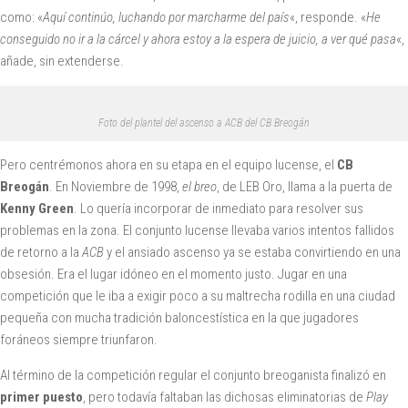
como: «
Aquí continúo, luchando por marcharme del país
«, responde. «
He
conseguido no ir a la cárcel y ahora estoy a la espera de juicio, a ver qué pasa
«,
añade, sin extenderse.
Foto del plantel del ascenso a ACB del CB Breogán
Pero centrémonos ahora en su etapa en el equipo lucense, el
CB
Breogán
. En Noviembre de 1998,
el breo
, de LEB Oro, llama a la puerta de
Kenny Green
. Lo quería incorporar de inmediato para resolver sus
problemas en la zona. El conjunto lucense llevaba varios intentos fallidos
de retorno a la
ACB
y el ansiado ascenso ya se estaba convirtiendo en una
obsesión. Era el lugar idóneo en el momento justo. Jugar en una
competición que le iba a exigir poco a su maltrecha rodilla en una ciudad
pequeña con mucha tradición baloncestística en la que jugadores
foráneos siempre triunfaron.
Al término de la competición regular el conjunto breoganista finalizó en
primer puesto
, pero todavía faltaban las dichosas eliminatorias de
Play