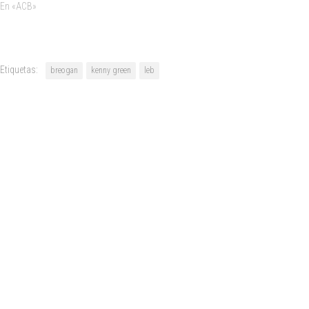
En «ACB»
Etiquetas:
breogan
kenny green
leb