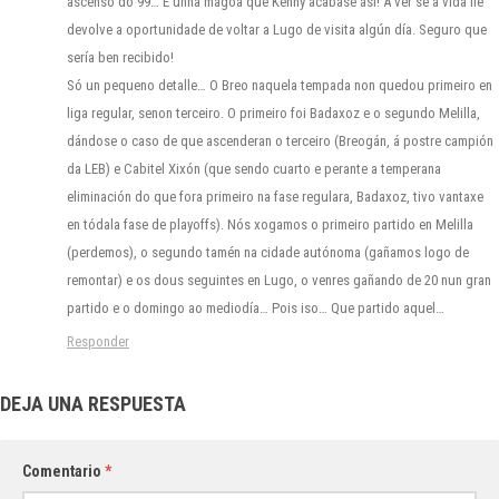
ascenso do 99… E unha mágoa que Kenny acabase así! A ver se a vida lle
devolve a oportunidade de voltar a Lugo de visita algún día. Seguro que
sería ben recibido!
Só un pequeno detalle… O Breo naquela tempada non quedou primeiro en
liga regular, senon terceiro. O primeiro foi Badaxoz e o segundo Melilla,
dándose o caso de que ascenderan o terceiro (Breogán, á postre campión
da LEB) e Cabitel Xixón (que sendo cuarto e perante a temperana
eliminación do que fora primeiro na fase regulara, Badaxoz, tivo vantaxe
en tódala fase de playoffs). Nós xogamos o primeiro partido en Melilla
(perdemos), o segundo tamén na cidade autónoma (gañamos logo de
remontar) e os dous seguintes en Lugo, o venres gañando de 20 nun gran
partido e o domingo ao mediodía… Pois iso… Que partido aquel…
Responder
DEJA UNA RESPUESTA
Comentario
*