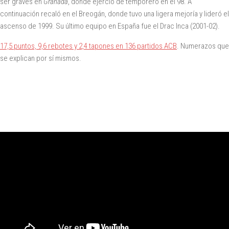
ser graves en
Granada
, donde ejerció de temporero en el 98. A
continuación recaló en el Breogán, donde tuvo una ligera mejoría y lideró el
ascenso de 1999. Su último equipo en España fue el Drac Inca (2001-02).
17,5 puntos, 9,6 rebotes y 2,4 tapones en 136 partidos ACB
. Numerazos que
se explican por sí mismos.