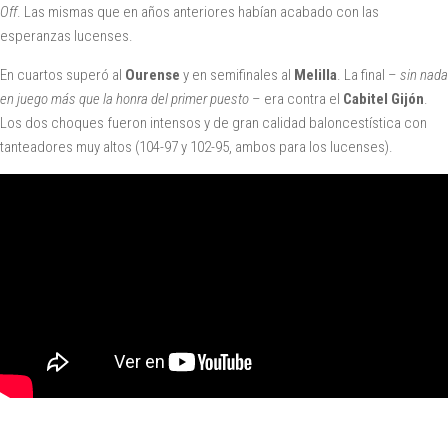
Off
. Las mismas que en años anteriores habían acabado con las
esperanzas lucenses.
En cuartos superó al
Ourense
y en semifinales al
Melilla
. La final –
sin nada
en juego más que la honra del primer puesto
– era contra el
Cabitel Gijón
.
Los dos choques fueron intensos y de gran calidad baloncestística con
tanteadores muy altos (104-97 y 102-95, ambos para los lucenses).