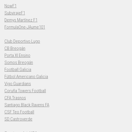
NowF1
SubvirajeF1
Demys Martínez F1
FormulaOne-JAume101
Club Deportivo Lugo
CB Breogán
Porta XI Ensino
Somos Breogán
Football Galicia
Fútbol Americano Galicia
Vigo Guardians
Coruña Towers Football
CFA Trasnos
Santiago Black Ravens FA
CSF Teo Football
SD Castroverde