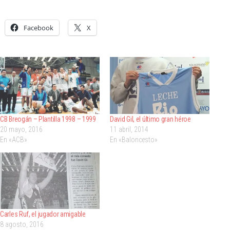
Facebook
X
CB Breogán – Plantilla 1998 – 1999
David Gil, el último gran héroe
20 mayo, 2016
11 abril, 2014
En «ACB»
En «Baloncesto»
Carles Ruf, el jugador amigable
8 agosto, 2016