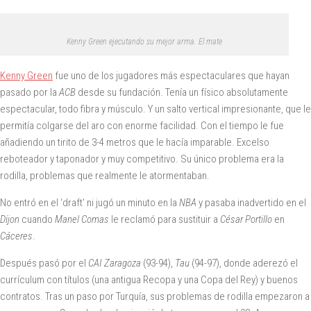
Kenny Green ejecutando su mejor arma. El mate
Kenny Green
fue uno de los jugadores más espectaculares que hayan
pasado por la
ACB
desde su fundación. Tenía un físico absolutamente
espectacular, todo fibra y músculo. Y un salto vertical impresionante, que le
permitía colgarse del aro con enorme facilidad. Con el tiempo le fue
añadiendo un tirito de 3-4 metros que le hacía imparable. Excelso
reboteador y taponador y muy competitivo. Su único problema era la
rodilla, problemas que realmente le atormentaban.
No entró en el ‘draft’ ni jugó un minuto en la
NBA
y pasaba inadvertido en el
Dijon
cuando
Manel Comas
le reclamó para sustituir a
César Portillo
en
Cáceres
.
Después pasó por el
CAI Zaragoza
(93-94),
Tau
(94-97), donde aderezó el
currículum con títulos (una antigua Recopa y una Copa del Rey) y buenos
contratos. Tras un paso por Turquía, sus problemas de rodilla empezaron a