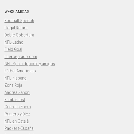
WEBS AMIGAS
Football Speech
Illegal Return
Doble Cobertura
NFL-Latino
Field Goal
Interceptado.com
NFL-Spain deporte y amigos
Fútbol Americano
NFL-hispano
Zona Roja
Andrea Zanoni
Fumble lost
Cuerdas Fuera
Primero y Diez
NFL en Català
Packers-España