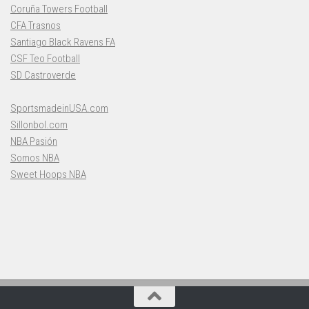
Coruña Towers Football
CFA Trasnos
Santiago Black Ravens FA
CSF Teo Football
SD Castroverde
SportsmadeinUSA.com
Sillonbol.com
NBA Pasión
Somos NBA
Sweet Hoops NBA