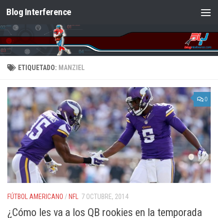
Blog Interference
Saltar al contenido
ETIQUETADO:
MANZIEL
0
FÚTBOL AMERICANO
/
NFL
7 OCTUBRE, 2014
¿Cómo les va a los QB rookies en la temporada