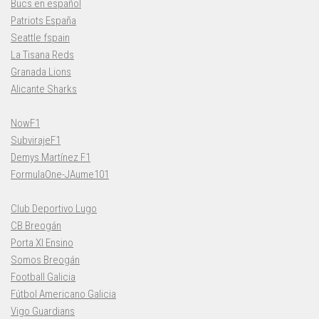
Bucs en español
Patriots España
Seattle fspain
La Tisana Reds
Granada Lions
Alicante Sharks
NowF1
SubvirajeF1
Demys Martínez F1
FormulaOne-JAume101
Club Deportivo Lugo
CB Breogán
Porta XI Ensino
Somos Breogán
Football Galicia
Fútbol Americano Galicia
Vigo Guardians