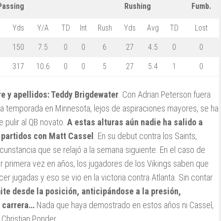
Passing
Rushing
Fumb.
Yds
Y/A
TD
Int
Rush
Yds
Avg
TD
Lost
0
150
7.5
0
0
6
27
4.5
0
0
3
317
10.6
0
0
5
27
5.4
1
0
e y apellidos: Teddy Brigdewater
. Con Adrian Peterson fuera
 la temporada en Minnesota, lejos de aspiraciones mayores, se ha
 pulir al QB novato.
A estas alturas aún nadie ha salido a
 partidos con Matt Cassel
. En su debut contra los Saints,
rcunstancia que se relajó a la semana siguiente. En el caso de
r primera vez en años, los jugadores de los Vikings saben que
 jugadas y eso se vio en la victoria contra Atlanta. Sin contar
te desde la posición, anticipándose a la presión,
 carrera…
Nada que haya demostrado en estos años ni Cassel,
o
Christian Ponder.