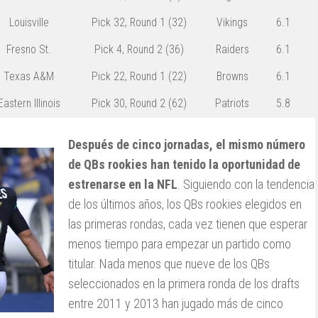
Louisville
Pick 32,
Round 1
(32)
Vikings
6.1
Fresno St.
Pick 4,
Round 2
(36)
Raiders
6.1
Texas A&M
Pick 22,
Round 1
(22)
Browns
6.1
Eastern Illinois
Pick 30,
Round 2
(62)
Patriots
5.8
Después de cinco jornadas, el mismo número
de QBs rookies han tenido la oportunidad de
estrenarse en la NFL
. Siguiendo con la tendencia
de los últimos años, los QBs rookies elegidos en
las primeras rondas, cada vez tienen que esperar
menos tiempo para empezar un partido como
titular. Nada menos que nueve de los QBs
seleccionados en la primera ronda de los drafts
entre 2011 y 2013 han jugado más de cinco