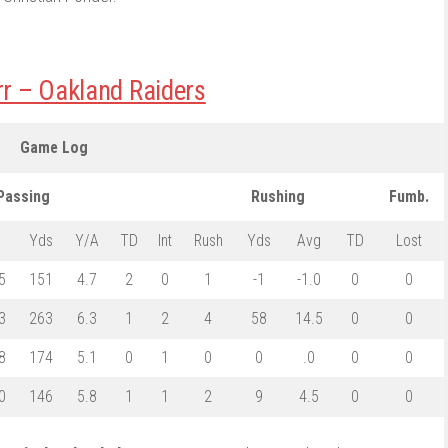
r – Oakland Raiders
Game Log
Passing
Rushing
Fumb.
Yds
Y/A
TD
Int
Rush
Yds
Avg
TD
Lost
5
151
4.7
2
0
1
-1
-1.0
0
0
3
263
6.3
1
2
4
58
14.5
0
0
8
174
5.1
0
1
0
0
.0
0
0
0
146
5.8
1
1
2
9
4.5
0
0