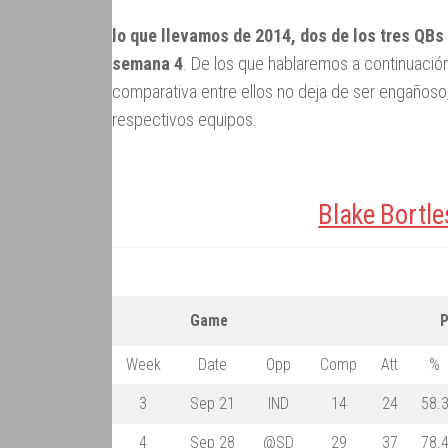
lo que llevamos de 2014, dos de los tres QBs
semana 4
. De los que hablaremos a continuación
comparativa entre ellos no deja de ser engañoso
respectivos equipos.
Blake Bortle
Game
P
Week
Date
Opp
Comp
Att
%
3
Sep 21
IND
14
24
58.
4
Sep 28
@SD
29
37
78.