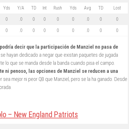
Yds
Y/A
TD
Int
Rush
Yds
Avg
TD
Lost
0
.0
0
0
0
0
.0
0
0
0
.0
0
0
0
0
.0
0
0
podría decir que la participación de Manziel no pasa de
ia se hayan dedicado a negar que existan paquetes de jugada
te lo que se manda desde la banda cuando pisa el campo.
nte ni penoso, las opciones de Manziel se reducen a una
r sea mejor ni peor QB que Manziel, pero se la ha ganado. Desde
orada.
o – New England Patriots