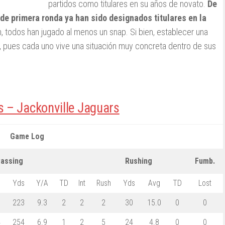
partidos como titulares en su años de novato.
De
 de primera ronda ya han sido designados titulares en la
, todos han jugado al menos un snap. Si bien, establecer una
, pues cada uno vive una situación muy concreta dentro de sus
s – Jackonville Jaguars
Game Log
assing
Rushing
Fumb.
Yds
Y/A
TD
Int
Rush
Yds
Avg
TD
Lost
3
223
9.3
2
2
2
30
15.0
0
0
4
254
6.9
1
2
5
24
4.8
0
0