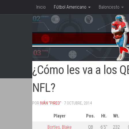
Inicio
Fútbol Americano
Baloncesto
Saltar al contenido
¿Cómo les va a los Q
NFL?
POR
IVÁN "PIREO"
· 7 OCTUBRE, 2014
Player
Pos.
Ht.
Wt.
Bortles, Blake
QB
6’5″
232