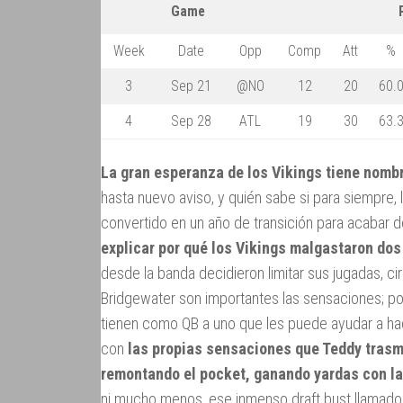
Game
Week
Date
Opp
Comp
Att
%
3
Sep 21
@NO
12
20
60.
4
Sep 28
ATL
19
30
63.
La gran esperanza de los Vikings tiene nombr
hasta nuevo aviso, y quién sabe si para siempre,
convertido en un año de transición para acabar de
explicar por qué los Vikings malgastaron dos
desde la banda decidieron limitar sus jugadas, ci
Bridgewater son importantes las sensaciones; po
tienen como QB a uno que les puede ayudar a hacer
con
las propias sensaciones que Teddy trasmi
remontando el pocket, ganando yardas con la
ni mucho menos, ese inmenso draft bust llamad