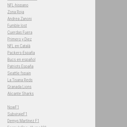
NFL-hispano
Zona Roja
Andrea Zanoni
Fumble lost
Cuerdas Fuera
Primero y Diez
NFL en Català
Packers-España
Bucs en español
Patriots España
Seattle fspain
La Tisana Reds
Granada Lions
Alicante Sharks
NowF1
SubvirajeF1
Demys Martínez F1