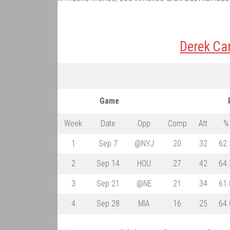
Derek Car
Game
Week
Date
Opp
Comp
Att
%
1
Sep 7
@NYJ
20
32
62.
2
Sep 14
HOU
27
42
64.
3
Sep 21
@NE
21
34
61.
4
Sep 28
MIA
16
25
64.