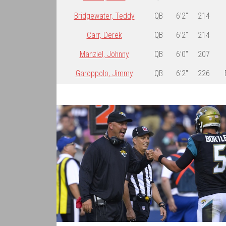
Bridgewater, Teddy
QB
6’2″
214
Carr, Derek
QB
6’2″
214
Manziel, Johnny
QB
6’0″
207
Garoppolo, Jimmy
QB
6’2″
226