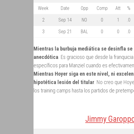
Week
Date
Opp
Comp
Att
%
2
Sep 14
NO
0
1
.0
3
Sep 21
BAL
0
0
.0
Mientras la burbuja mediática se desinfla se 
anecdótica
. Es gracioso que desde la franquic
específicos para Manziel cuando es efectivamen
Mientras Hoyer siga en este nivel, ni excele
hipotética lesión del titular
. No creo que Hoye
los training camps hasta los partidos de pretemp
Jimmy Garoppol