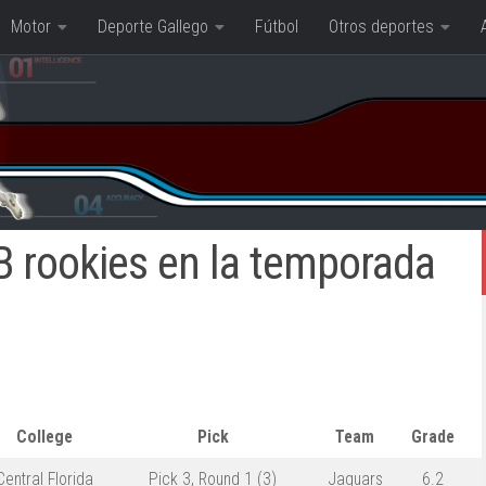
Motor
Deporte Gallego
Fútbol
Otros deportes
B rookies en la temporada
College
Pick
Team
Grade
Central Florida
Pick 3,
Round 1
(3)
Jaguars
6.2