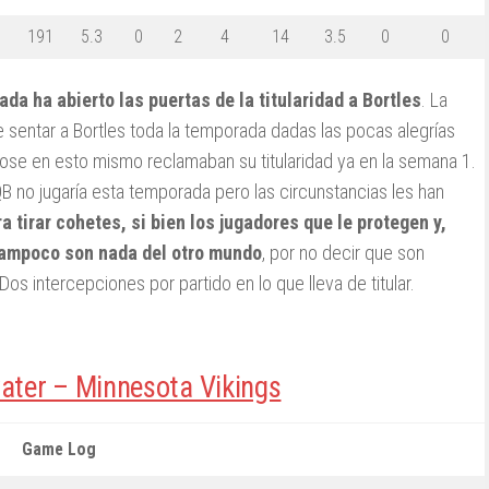
1
191
5.3
0
2
4
14
3.5
0
0
a ha abierto las puertas de la titularidad a Bortles
. La
de sentar a Bortles toda la temporada dadas las pocas alegrías
ose en esto mismo reclamaban su titularidad ya en la semana 1.
QB no jugaría esta temporada pero las circunstancias les han
 tirar cohetes, si bien los jugadores que le protegen y,
 tampoco son nada del otro mundo
, por no decir que son
 Dos intercepciones por partido en lo que lleva de titular.
ater – Minnesota Vikings
Game Log