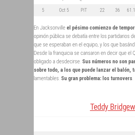
5
Oct 5
PIT
22
36
61.
En Jacksonville
el pésimo comienzo de temporad
opinión pública se debatía entre los partidarios 
que se esperaban en el equipo, y los que basánd
Desde la franquicia se cansaron en decir que el 
obligado a desdecirse.
Sus números no son para
sobre todo, a los que puede lanzar el balón,
lamentables.
Su gran problema: los turnovers
.
Teddy Bridgew