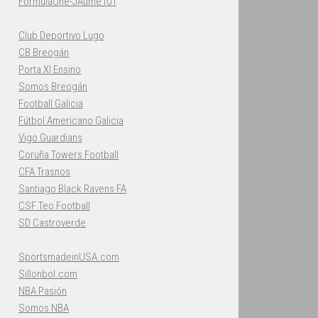
FormulaOne-JAume101
Club Deportivo Lugo
CB Breogán
Porta XI Ensino
Somos Breogán
Football Galicia
Fútbol Americano Galicia
Vigo Guardians
Coruña Towers Football
CFA Trasnos
Santiago Black Ravens FA
CSF Teo Football
SD Castroverde
SportsmadeinUSA.com
Sillonbol.com
NBA Pasión
Somos NBA