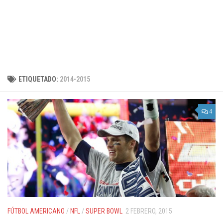
ETIQUETADO:
2014-2015
4
FÚTBOL AMERICANO
/
NFL
/
SUPER BOWL
2 FEBRERO, 2015