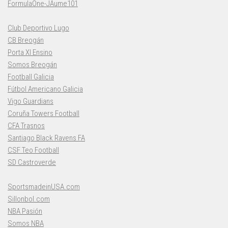
FormulaOne-JAume101
Club Deportivo Lugo
CB Breogán
Porta XI Ensino
Somos Breogán
Football Galicia
Fútbol Americano Galicia
Vigo Guardians
Coruña Towers Football
CFA Trasnos
Santiago Black Ravens FA
CSF Teo Football
SD Castroverde
SportsmadeinUSA.com
Sillonbol.com
NBA Pasión
Somos NBA