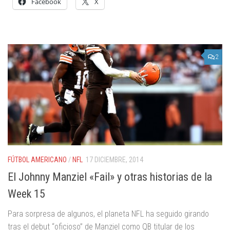
Facebook
X
2
FÚTBOL AMERICANO
/
NFL
17 DICIEMBRE, 2014
El Johnny Manziel «Fail» y otras historias de la
Week 15
Para sorpresa de algunos, el planeta NFL ha seguido girando
tras el debut “oficioso” de Manziel como QB titular de los