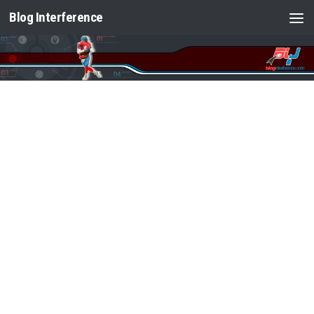
Blog Interference
Saltar al contenido