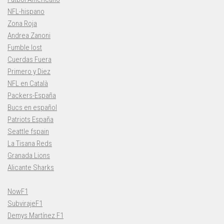
NFL-hispano
Zona Roja
Andrea Zanoni
Fumble lost
Cuerdas Fuera
Primero y Diez
NFL en Català
Packers-España
Bucs en español
Patriots España
Seattle fspain
La Tisana Reds
Granada Lions
Alicante Sharks
NowF1
SubvirajeF1
Demys Martínez F1