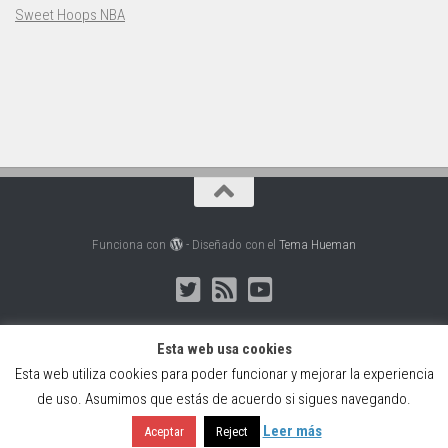
Sweet Hoops NBA
Funciona con
- Diseñado con el
Tema Hueman
Esta web usa cookies
Esta web utiliza cookies para poder funcionar y mejorar la experiencia
Web creada, alojada y mantenida por Café Dixital SL - 2026.
de uso. Asumimos que estás de acuerdo si sigues navegando.
Visítanos en
https://cafedixital.com
o ponte en contacto con
nosotros en
info@cafedixital.com
.
Leer más
Aceptar
Reject