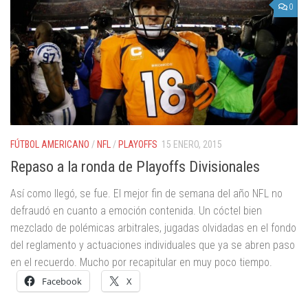
0
FÚTBOL AMERICANO
/
NFL
/
PLAYOFFS
15 ENERO, 2015
Repaso a la ronda de Playoffs Divisionales
Así como llegó, se fue. El mejor fin de semana del año NFL no
defraudó en cuanto a emoción contenida. Un cóctel bien
mezclado de polémicas arbitrales, jugadas olvidadas en el fondo
del reglamento y actuaciones individuales que ya se abren paso
en el recuerdo. Mucho por recapitular en muy poco tiempo.
Facebook
X