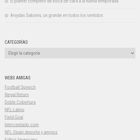
El plantel completo de boca de cara a la nueva temporada
Arvydas Sabonis, un grande en todos los sentidos
CATEGORÍAS
Categorías
WEBS AMIGAS
Football Speech
Illegal Return
Doble Cobertura
NFL-Latino
Field Goal
Interceptado.com
NFL-Spain deporte y amigos
Fútbol Americano