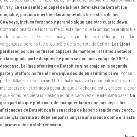
gracias a contar con la mejor OL de la liga abriendo puertas para DeMarco
Murray.
En ese sentido el papel de la línea defensiva de Detroit fue
elogiable, parando muy bien las acometidas terrestres de los
Cowboys, incluso forzando y parando algún que otro cuarto down.
Como aficionado de Lions no me cuesta decir que la actuación arbitral fue
dudosa, casera si se quiere llamar y la jugada del flag que luego no es flag
vergonzosa, pero no fue el culpable de la derrota de Detroit.
Los Lions
perdieron porque no fueron capaces de mantener el ritmo anotador
en la segunda parte después de ponerse con una ventaja de 20-7 al
descanso. La línea ofensiva de Detroit se vino abajo en la segunda
parte y Stafford no fue el héroe que decide en el último drive
. Por su
parte, Dallas se repuso a un 14-0 inicial y mantuvo la concentración para
mantenerse en el partido a pesar de que el kicker no estuviera por la labor
y que Romo recibiera un castigo notable cada vez que intentaba pasar.
Un
gran partido que pudo caer de cualquier lado y que nos deja a los
aficionados de Detroit con la sensación de haberlo tenido muy cerca,
si bien, la derrota no debe empañar un gran año siendo como era este
el primero de un staff renovado
.
Jerry