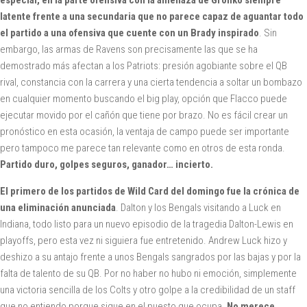
especial, en la parte ofensiva con la amenaza de Gronko siempre
latente frente a una secundaria que no parece capaz de aguantar todo
el partido a una ofensiva que cuente con un Brady inspirado
. Sin
embargo, las armas de Ravens son precisamente las que se ha
demostrado más afectan a los Patriots: presión agobiante sobre el QB
rival, constancia con la carrera y una cierta tendencia a soltar un bombazo
en cualquier momento buscando el big play, opción que Flacco puede
ejecutar movido por el cañón que tiene por brazo. No es fácil crear un
pronóstico en esta ocasión, la ventaja de campo puede ser importante
pero tampoco me parece tan relevante como en otros de esta ronda.
Partido duro, golpes seguros, ganador… incierto.
El primero de los partidos de Wild Card del domingo fue la crónica de
una eliminación anunciada
. Dalton y los Bengals visitando a Luck en
Indiana, todo listo para un nuevo episodio de la tragedia Dalton-Lewis en
playoffs, pero esta vez ni siguiera fue entretenido. Andrew Luck hizo y
deshizo a su antajo frente a unos Bengals sangrados por las bajas y por la
falta de talento de su QB. Por no haber no hubo ni emoción, simplemente
una victoria sencilla de los Colts y otro golpe a la credibilidad de un staff
que no entiendo porque sigue en el puesto que ocupa.
No merece