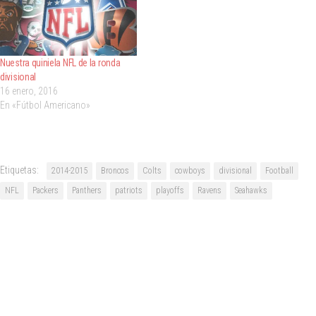
Nuestra quiniela NFL de la ronda
divisional
16 enero, 2016
En «Fútbol Americano»
Etiquetas:
2014-2015
Broncos
Colts
cowboys
divisional
Football
NFL
Packers
Panthers
patriots
playoffs
Ravens
Seahawks