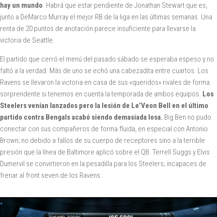
hay un mundo
. Habrá que estar pendiente de Jonathan Stewart que es,
junto a DeMarco Murray el mejor RB de la liga en las últimas semanas. Una
renta de 20 puntos de anotación parece insuficiente para llevarse la
victoria de Seattle.
El partido que cerró el menú del pasado sábado se esperaba espeso y no
faltó a la verdad. Más de uno se echó una cabezadita entre cuartos. Los
Ravens se llevaron la victoria en casa de sus «queridos» rivales de forma
sorprendente si tenemos en cuenta la temporada de ambos equipos.
Los
Steelers venían lanzados pero la lesión de Le’Veon Bell en el último
partido contra Bengals acabó siendo demasiada losa.
Big Ben no pudo
conectar con sus compañeros de forma fluida, en especial con Antonio
Brown; no debido a fallos de su cuerpo de receptores sino a la terrible
presión que la línea de Baltimore aplicó sobre el QB. Terrell Suggs y Elvis
Dumervil se convirtieron en la pesadilla para los Steelers; incapaces de
frenar al front seven de los Ravens.