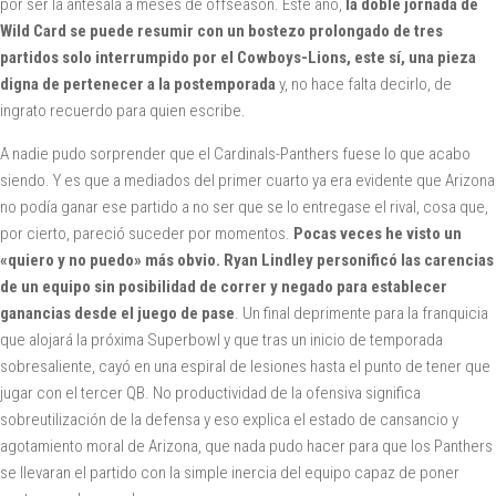
por ser la antesala a meses de offseason. Este año,
la doble jornada de
Wild Card se puede resumir con un bostezo prolongado de tres
partidos solo interrumpido por el Cowboys-Lions, este sí, una pieza
digna de pertenecer a la postemporada
y, no hace falta decirlo, de
ingrato recuerdo para quien escribe.
A nadie pudo sorprender que el Cardinals-Panthers fuese lo que acabo
siendo. Y es que a mediados del primer cuarto ya era evidente que Arizona
no podía ganar ese partido a no ser que se lo entregase el rival, cosa que,
por cierto, pareció suceder por momentos.
Pocas veces he visto un
«quiero y no puedo» más obvio. Ryan Lindley personificó las carencias
de un equipo sin posibilidad de correr y negado para establecer
ganancias desde el juego de pase
. Un final deprimente para la franquicia
que alojará la próxima Superbowl y que tras un inicio de temporada
sobresaliente, cayó en una espiral de lesiones hasta el punto de tener que
jugar con el tercer QB. No productividad de la ofensiva significa
sobreutilización de la defensa y eso explica el estado de cansancio y
agotamiento moral de Arizona, que nada pudo hacer para que los Panthers
se llevaran el partido con la simple inercia del equipo capaz de poner