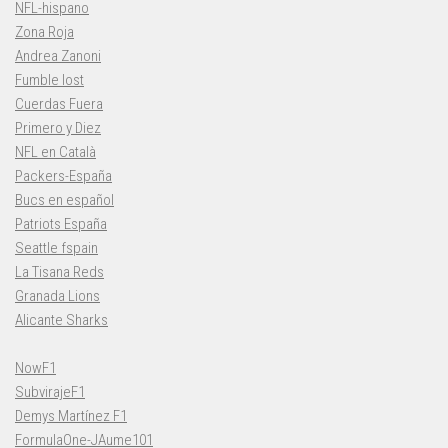
NFL-hispano
Zona Roja
Andrea Zanoni
Fumble lost
Cuerdas Fuera
Primero y Diez
NFL en Català
Packers-España
Bucs en español
Patriots España
Seattle fspain
La Tisana Reds
Granada Lions
Alicante Sharks
NowF1
SubvirajeF1
Demys Martínez F1
FormulaOne-JAume101