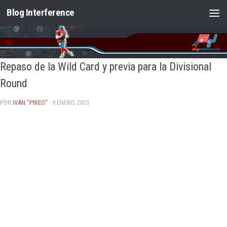
Blog Interference
Saltar al contenido
Repaso de la Wild Card y previa para la Divisional
Round
POR
IVÁN "PIREO"
· 9 ENERO, 2015