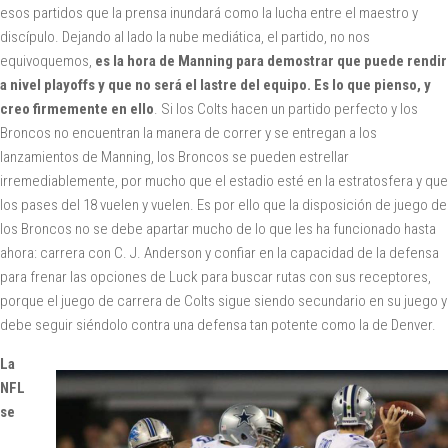
esos partidos que la prensa inundará como la lucha entre el maestro y
discípulo. Dejando al lado la nube mediática, el partido, no nos
equivoquemos,
es la hora de Manning para demostrar que puede rendir
a nivel playoffs y que no será el lastre del equipo. Es lo que pienso, y
creo firmemente en ello
. Si los Colts hacen un partido perfecto y los
Broncos no encuentran la manera de correr y se entregan a los
lanzamientos de Manning, los Broncos se pueden estrellar
irremediablemente, por mucho que el estadio esté en la estratosfera y que
los pases del 18 vuelen y vuelen. Es por ello que la disposición de juego de
los Broncos no se debe apartar mucho de lo que les ha funcionado hasta
ahora: carrera con C. J. Anderson y confiar en la capacidad de la defensa
para frenar las opciones de Luck para buscar rutas con sus receptores,
porque el juego de carrera de Colts sigue siendo secundario en su juego y
debe seguir siéndolo contra una defensa tan potente como la de Denver.
La
NFL
se