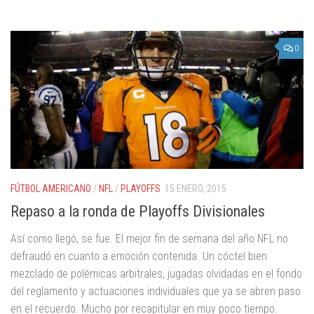
0
FÚTBOL AMERICANO
/
NFL
/
PLAYOFFS
15 ENERO, 2015
Repaso a la ronda de Playoffs Divisionales
Así como llegó, se fue. El mejor fin de semana del año NFL no
defraudó en cuanto a emoción contenida. Un cóctel bien
mezclado de polémicas arbitrales, jugadas olvidadas en el fondo
del reglamento y actuaciones individuales que ya se abren paso
en el recuerdo. Mucho por recapitular en muy poco tiempo.