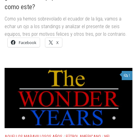
como este?
Como ya hemos sobrevolado el ecuador de la liga, vamos a
echar un ojo a los standings y analizar el presente de seis
equipos, tres por motivos felices y otros tres, por lo contrario.
Facebook
X
1
AQUELLOS MARAVILLOSOS AÑOS
/
FÚTBOL AMERICANO
/
NFL