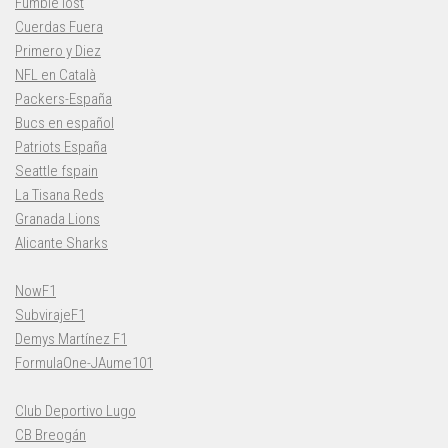
Fumble lost
Cuerdas Fuera
Primero y Diez
NFL en Català
Packers-España
Bucs en español
Patriots España
Seattle fspain
La Tisana Reds
Granada Lions
Alicante Sharks
NowF1
SubvirajeF1
Demys Martínez F1
FormulaOne-JAume101
Club Deportivo Lugo
CB Breogán