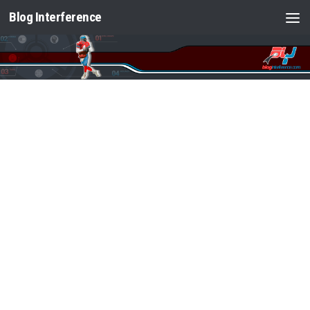
Blog Interference
Saltar al contenido