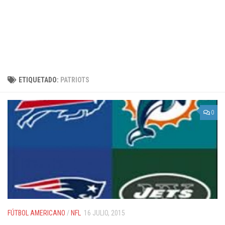
ETIQUETADO:
PATRIOTS
0
FÚTBOL AMERICANO
/
NFL
16 JULIO, 2015