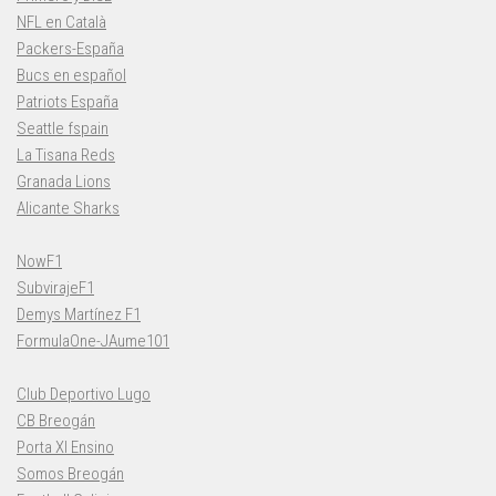
NFL en Català
Packers-España
Bucs en español
Patriots España
Seattle fspain
La Tisana Reds
Granada Lions
Alicante Sharks
NowF1
SubvirajeF1
Demys Martínez F1
FormulaOne-JAume101
Club Deportivo Lugo
CB Breogán
Porta XI Ensino
Somos Breogán