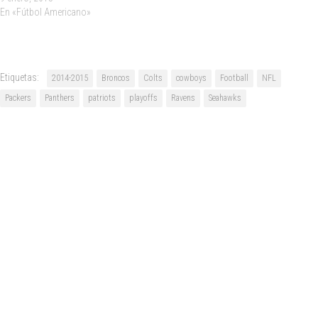
En «Fútbol Americano»
Etiquetas:
2014-2015
Broncos
Colts
cowboys
Football
NFL
Packers
Panthers
patriots
playoffs
Ravens
Seahawks