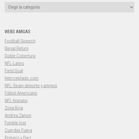
Categorías
WEBS AMIGAS
Football Speech
Illegal Return
Doble Cobertura
NFL-Latino
Field Goal
Interceptado.com
NFL-Spain deporte y amigos
Fútbol Americano
NFL-hispano
Zona Roja
Andrea Zanoni
Fumble lost
Cuerdas Fuera
Primero y Diez