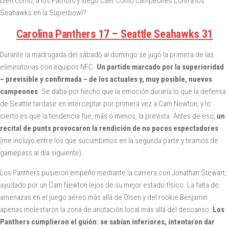
bien como, a los Patriots y luego caer como campeones contra los
Seahawks en la Superbowl?
Carolina Panthers 17 – Seattle Seahawks 31
Durante la madrugada del sábado al domingo se jugó la primera de las
eliminatorias con equipos NFC.
Un partido marcado por la superioridad
– previsible y confirmada – de los actuales y, muy posible, nuevos
campeones
. Se daba por hecho que la emoción duraría lo que la defensa
de Seattle tardase en interceptar por primera vez a Cam Newton, y lo
cierto es que la tendencia fue, más o menos, la prevista. Antes de eso,
un
recital de punts provocaron la rendición de no pocos espectadores
(me incluyo entre los que sucumbimos en la segunda parte y tiramos de
gamepass al día siguiente).
Los Panthers pusieron empeño mediante la carrera con Jonathan Stewart,
ayudado por un Cam Newton lejos de su mejor estado físico. La falta de
amenazas en el juego aéreo más allá de Olsen y del rookie Benjamin
apenas molestaron la zona de anotación local más allá del descanso.
Los
Panthers cumplieron el guión: se sabían inferiores, intentaron dar