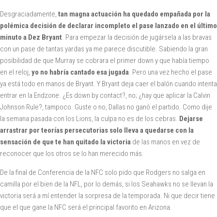
Desgraciadamente,
tan magna actuación ha quedado empañada por la
polémica decisión de declarar incompleto el pase lanzado en el último
minuto a Dez Bryant
. Para empezar la decisión de jugársela a las bravas
con un pase de tantas yardas ya me parece discutible. Sabiendo la gran
posibilidad de que Murray se cobrara el primer down y que había tiempo
en el reloj,
yo no habría cantado esa jugada
. Pero una vez hecho el pase
ya está todo en manos de Bryant. Y Bryant deja caer el balón cuando intenta
entrar en la Endzone. ¿Es down by contact?, no; ¿hay que aplicar la Calvin
Johnson Rule?, tampoco. Guste o no, Dallas no ganó el partido. Como dije
la semana pasada con los Lions, la culpa no es de los cebras.
Dejarse
arrastrar por teorías persecutorias solo lleva a quedarse con la
sensación de que te han quitado la victoria
de las manos en vez de
reconocer que los otros se lo han merecido más.
De la final de Conferencia de la NFC solo pido que Rodgers no salga en
camilla por el bien de la NFL, por lo demás, si los Seahawks no se llevan la
victoria será a mí entender la sorpresa de la temporada. Ni que decir tiene
que el que gane la NFC será el principal favorito en Arizona.