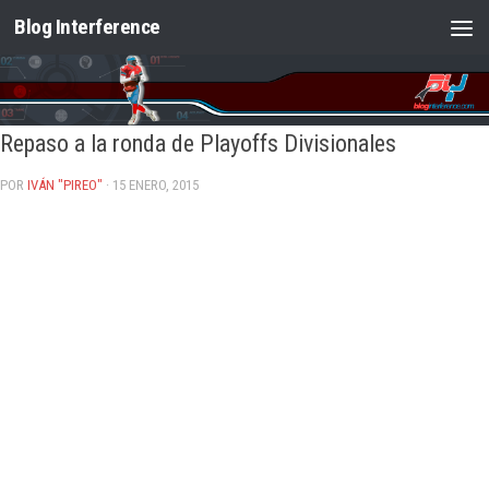
Blog Interference
Saltar al contenido
Repaso a la ronda de Playoffs Divisionales
POR
IVÁN "PIREO"
· 15 ENERO, 2015