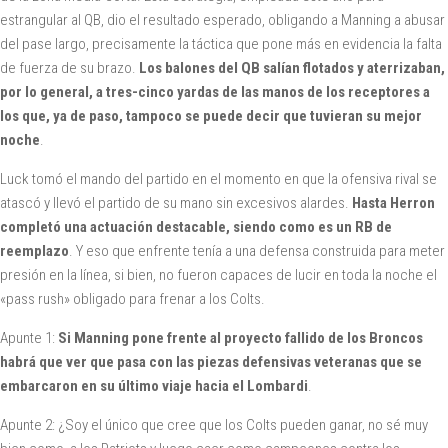
estrangular al QB, dio el resultado esperado, obligando a Manning a abusar
del pase largo, precisamente la táctica que pone más en evidencia la falta
de fuerza de su brazo.
Los balones del QB salían flotados y aterrizaban,
por lo general, a tres-cinco yardas de las manos de los receptores a
los que, ya de paso, tampoco se puede decir que tuvieran su mejor
noche
.
Luck tomó el mando del partido en el momento en que la ofensiva rival se
atascó y llevó el partido de su mano sin excesivos alardes.
Hasta Herron
completó una actuación destacable, siendo como es un RB de
reemplazo
. Y eso que enfrente tenía a una defensa construida para meter
presión en la línea, si bien, no fueron capaces de lucir en toda la noche el
«pass rush» obligado para frenar a los Colts.
Apunte 1:
Si Manning pone frente al proyecto fallido de los Broncos
habrá que ver que pasa con las piezas defensivas veteranas que se
embarcaron en su último viaje hacia el Lombardi
.
Apunte 2: ¿Soy el único que cree que los Colts pueden ganar, no sé muy