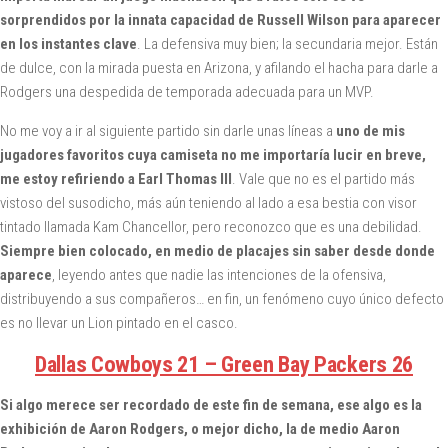
sorprendidos por la innata capacidad de Russell Wilson para aparecer
en los instantes clave
. La defensiva muy bien; la secundaria mejor. Están
de dulce, con la mirada puesta en Arizona, y afilando el hacha para darle a
Rodgers una despedida de temporada adecuada para un MVP.
No me voy a ir al siguiente partido sin darle unas líneas a
uno de mis
jugadores favoritos cuya camiseta no me importaría lucir en breve,
me estoy refiriendo a Earl Thomas III
. Vale que no es el partido más
vistoso del susodicho, más aún teniendo al lado a esa bestia con visor
tintado llamada Kam Chancellor, pero reconozco que es una debilidad.
Siempre bien colocado, en medio de placajes sin saber desde donde
aparece
, leyendo antes que nadie las intenciones de la ofensiva,
distribuyendo a sus compañeros… en fin, un fenómeno cuyo único defecto
es no llevar un Lion pintado en el casco.
Dallas Cowboys 21 – Green Bay Packers 26
Si algo merece ser recordado de este fin de semana, ese algo es la
exhibición de Aaron Rodgers, o mejor dicho, la de medio Aaron