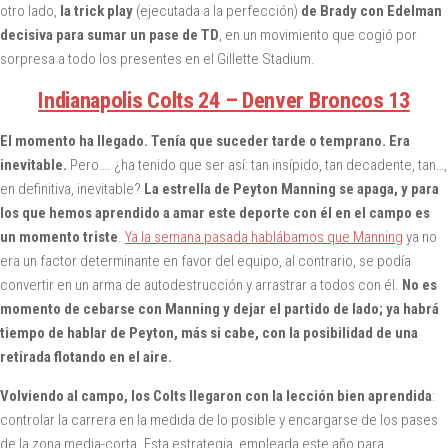
otro lado,
la trick play
(ejecutada a la perfección)
de Brady con Edelman
decisiva para sumar un pase de TD
, en un movimiento que cogió por
sorpresa a todo los presentes en el Gillette Stadium.
Indianapolis Colts 24 – Denver Broncos 13
El momento ha llegado. Tenía que suceder tarde o temprano. Era
inevitable.
Pero…. ¿ha tenido que ser así: tan insípido, tan decadente, tan…,
en definitiva, inevitable?
La estrella de Peyton Manning se apaga, y para
los que hemos aprendido a amar este deporte con él en el campo es
un momento triste
.
Ya la semana pasada hablábamos que Manning
ya no
era un factor determinante en favor del equipo, al contrario, se podía
convertir en un arma de autodestrucción y arrastrar a todos con él.
No es
momento de cebarse con Manning y dejar el partido de lado; ya habrá
tiempo de hablar de Peyton, más si cabe, con la posibilidad de una
retirada flotando en el aire.
Volviendo al campo, los Colts llegaron con la lección bien aprendida
:
controlar la carrera en la medida de lo posible y encargarse de los pases
de la zona media-corta. Esta estrategia, empleada este año para