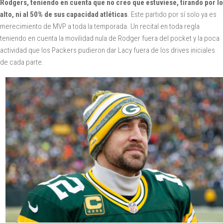
Rodgers, teniendo en cuenta que no creo que estuviese, tirando por lo
alto, ni al 50% de sus capacidad atléticas
. Este partido por sí solo ya es
merecimiento de MVP a toda la temporada. Un recital en toda regla
teniendo en cuenta la movilidad nula de Rodger fuera del pocket y la poca
actividad que los Packers pudieron dar Lacy fuera de los drives iniciales
de cada parte.