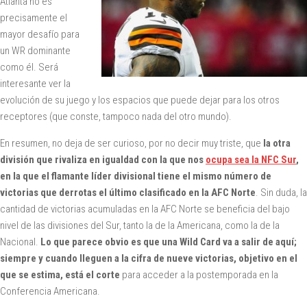
Atlanta no es
precisamente el
mayor desafío para
un WR dominante
como él. Será
interesante ver la
evolución de su juego y los espacios que puede dejar para los otros
receptores (que conste, tampoco nada del otro mundo).
En resumen, no deja de ser curioso, por no decir muy triste, que
la otra
división que rivaliza en igualdad con la que nos
ocupa sea la NFC Sur
,
en la que el flamante líder divisional tiene el mismo número de
victorias que derrotas el último clasificado en la AFC Norte
. Sin duda, la
cantidad de victorias acumuladas en la AFC Norte se beneficia del bajo
nivel de las divisiones del Sur, tanto la de la Americana, como la de la
Nacional.
Lo que parece obvio es que una Wild Card va a salir de aquí;
siempre y cuando lleguen a la cifra de nueve victorias, objetivo en el
que se estima, está el corte
para acceder a la postemporada en la
Conferencia Americana.