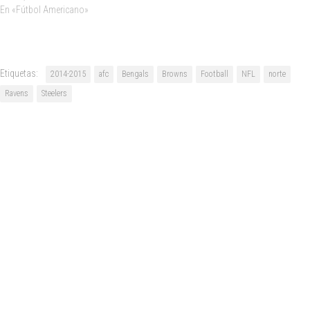
En «Fútbol Americano»
Etiquetas:
2014-2015
afc
Bengals
Browns
Football
NFL
norte
Ravens
Steelers