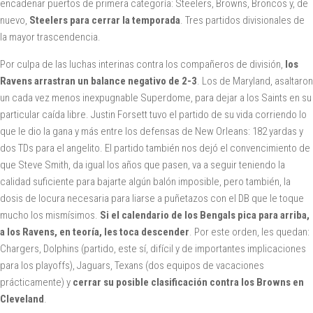
encadenar puertos de primera categoría: Steelers, Browns, Broncos y, de
nuevo,
Steelers para cerrar la temporada
. Tres partidos divisionales de
la mayor trascendencia.
Por culpa de las luchas interinas contra los compañeros de división,
los
Ravens arrastran un balance negativo de 2-3
. Los de Maryland, asaltaron
un cada vez menos inexpugnable Superdome, para dejar a los Saints en su
particular caída libre. Justin Forsett tuvo el partido de su vida corriendo lo
que le dio la gana y más entre los defensas de New Orleans: 182 yardas y
dos TDs para el angelito. El partido también nos dejó el convencimiento de
que Steve Smith, da igual los años que pasen, va a seguir teniendo la
calidad suficiente para bajarte algún balón imposible, pero también, la
dosis de locura necesaria para liarse a puñetazos con el DB que le toque
mucho los mismísimos.
Si el calendario de los Bengals pica para arriba,
a los Ravens, en teoría, les toca descender
. Por este orden, les quedan:
Chargers, Dolphins (partido, este sí, difícil y de importantes implicaciones
para los playoffs), Jaguars, Texans (dos equipos de vacaciones
prácticamente) y
cerrar su posible clasificación contra los Browns en
Cleveland
.