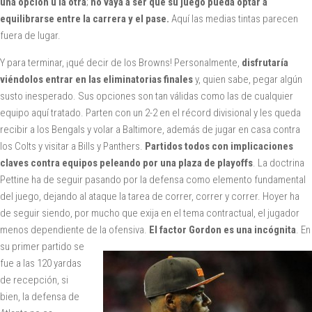
una opción u la otra
;
no vaya a ser
que su juego pueda optar a
equilibrarse entre la carrera y el pase.
Aquí las medias tintas parecen
fuera de lugar.
Y para terminar, ¡qué decir de los Browns! Personalmente,
disfrutaría
viéndolos entrar en las eliminatorias finales
y, quien sabe, pegar algún
susto inesperado. Sus opciones son tan válidas como las de cualquier
equipo aquí tratado. Parten con un 2-2 en el récord divisional y les queda
recibir a los Bengals y volar a Baltimore, además de jugar en casa contra
los Colts y visitar a Bills y Panthers.
Partidos todos con implicaciones
claves contra equipos peleando por una plaza de playoffs
. La doctrina
Pettine ha de seguir pasando por la defensa como elemento fundamental
del juego, dejando al ataque la tarea de correr, correr y correr. Hoyer ha
de seguir siendo, por mucho que exija en el tema contractual, el jugador
menos dependiente de la ofensiva.
El factor Gordon es una incógnita
. En
su primer partido se
fue a las 120 yardas
de recepción, si
bien, la defensa de