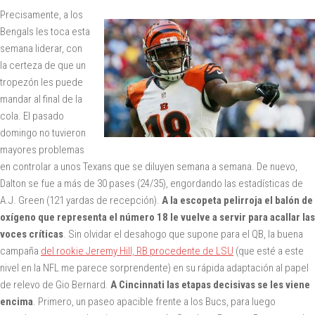
Precisamente, a los
Bengals les toca esta
semana liderar, con
la certeza de que un
tropezón les puede
mandar al final de la
cola. El pasado
domingo no tuvieron
mayores problemas
en controlar a unos Texans que se diluyen semana a semana. De nuevo,
Dalton se fue a más de 30 pases (24/35), engordando las estadísticas de
A.J. Green (121 yardas de recepción).
A la escopeta pelirroja el balón de
oxígeno que representa el número 18 le vuelve a servir para acallar las
voces críticas
. Sin olvidar el desahogo que supone para el QB, la buena
campaña
del rookie Jeremy Hill, RB procedente de LSU
(que esté a este
nivel en la NFL me parece sorprendente) en su rápida adaptación al papel
de relevo de Gio Bernard.
A Cincinnati las etapas decisivas se les viene
encima
. Primero, un paseo apacible frente a los Bucs, para luego