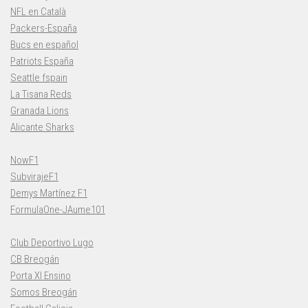
NFL en Català
Packers-España
Bucs en español
Patriots España
Seattle fspain
La Tisana Reds
Granada Lions
Alicante Sharks
NowF1
SubvirajeF1
Demys Martínez F1
FormulaOne-JAume101
Club Deportivo Lugo
CB Breogán
Porta XI Ensino
Somos Breogán