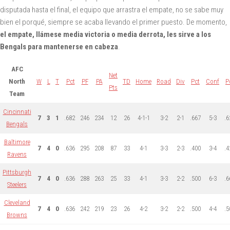
disputada hasta el final, el equipo que arrastra el empate, no se sabe muy
bien el porqué, siempre se acaba llevando el primer puesto. De momento,
el empate, llámese media victoria o media derrota, les sirve a los
Bengals para mantenerse en cabeza
.
AFC
Net
North
W
L
T
Pct
PF
PA
TD
Home
Road
Div
Pct
Conf
P
Pts
Team
Cincinnati
7
3
1
.682
246
234
12
26
4-1-1
3-2
2-1
.667
5-3
.6
Bengals
Baltimore
7
4
0
.636
295
208
87
33
4-1
3-3
2-3
.400
3-4
.4
Ravens
Pittsburgh
7
4
0
.636
288
263
25
33
4-1
3-3
2-2
.500
6-3
.6
Steelers
Cleveland
7
4
0
.636
242
219
23
26
4-2
3-2
2-2
.500
4-4
.5
Browns