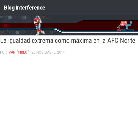
Blog Interference
Saltar al contenido
La igualdad extrema como máxima en la AFC Norte
POR
IVÁN "PIREO"
· 26 NOVIEMBRE, 2014