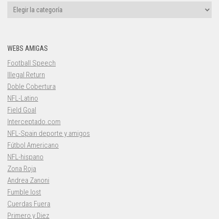
Categorías
WEBS AMIGAS
Football Speech
Illegal Return
Doble Cobertura
NFL-Latino
Field Goal
Interceptado.com
NFL-Spain deporte y amigos
Fútbol Americano
NFL-hispano
Zona Roja
Andrea Zanoni
Fumble lost
Cuerdas Fuera
Primero y Diez