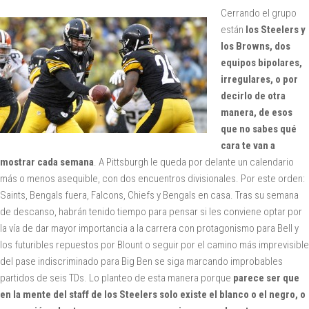
Cerrando el grupo
están
los Steelers y
los Browns, dos
equipos bipolares,
irregulares, o por
decirlo de otra
manera, de esos
que no sabes qué
cara te van a
mostrar cada semana
. A Pittsburgh le queda por delante un calendario
más o menos asequible, con dos encuentros divisionales. Por este orden:
Saints, Bengals fuera, Falcons, Chiefs y Bengals en casa. Tras su semana
de descanso, habrán tenido tiempo para pensar si les conviene optar por
la vía de dar mayor importancia a la carrera con protagonismo para Bell y
los futuribles repuestos por Blount o seguir por el camino más imprevisible
del pase indiscriminado para Big Ben se siga marcando improbables
partidos de seis TDs. Lo planteo de esta manera porque
parece ser que
en la mente del staff de los Steelers solo existe el blanco o el negro, o