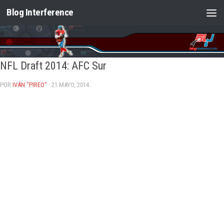
Blog Interference
Saltar al contenido
NFL Draft 2014: AFC Sur
POR
IVÁN "PIREO"
· 21 MAYO, 2014