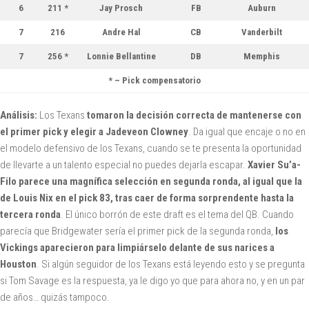
6
211 *
Jay Prosch
FB
Auburn
7
216
Andre Hal
CB
Vanderbilt
7
256 *
Lonnie Bellantine
DB
Memphis
* – Pick compensatorio
Análisis:
Los Texans
tomaron la decisión correcta de mantenerse con
el primer pick y elegir a Jadeveon Clowney
. Da igual que encaje o no en
el modelo defensivo de los Texans, cuando se te presenta la oportunidad
de llevarte a un talento especial no puedes dejarla escapar.
Xavier Su’a-
Filo parece una magnífica selección en segunda ronda, al igual que la
de Louis Nix en el pick 83, tras caer de forma sorprendente hasta la
tercera ronda
. El único borrón de este draft es el tema del QB. Cuando
parecía que Bridgewater sería el primer pick de la segunda ronda,
los
Vickings aparecieron para limpiárselo delante de sus narices a
Houston
. Si algún seguidor de los Texans está leyendo esto y se pregunta
si Tom Savage es la respuesta, ya le digo yo que para ahora no, y en un par
de años… quizás tampoco.