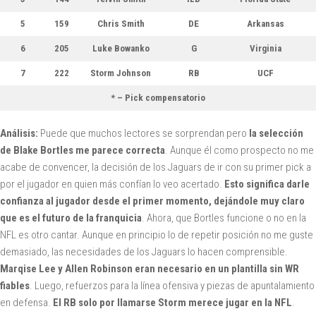
5
159
Chris Smith
DE
Arkansas
6
205
Luke Bowanko
G
Virginia
7
222
Storm Johnson
RB
UCF
* – Pick compensatorio
Análisis:
Puede que muchos lectores se sorprendan pero
la selección
de Blake Bortles me parece correcta
. Aunque él como prospecto no me
acabe de convencer, la decisión de los Jaguars de ir con su primer pick a
por el jugador en quien más confían lo veo acertado.
Esto significa darle
confianza al jugador desde el primer momento, dejándole muy claro
que es el futuro de la franquicia
. Ahora, que Bortles funcione o no en la
NFL es otro cantar. Aunque en principio lo de repetir posición no me guste
demasiado, las necesidades de los Jaguars lo hacen comprensible.
Marqise Lee y Allen Robinson eran necesario en un plantilla sin WR
fiables
. Luego, refuerzos para la línea ofensiva y piezas de apuntalamiento
en defensa.
El RB solo por llamarse Storm merece jugar en la NFL
.