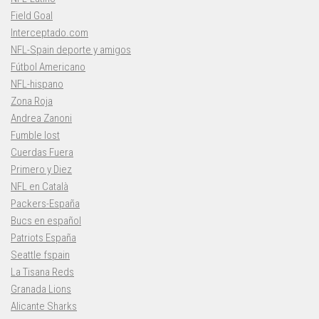
Field Goal
Interceptado.com
NFL-Spain deporte y amigos
Fútbol Americano
NFL-hispano
Zona Roja
Andrea Zanoni
Fumble lost
Cuerdas Fuera
Primero y Diez
NFL en Català
Packers-España
Bucs en español
Patriots España
Seattle fspain
La Tisana Reds
Granada Lions
Alicante Sharks