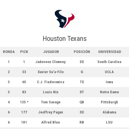
Houston Texans
RONDA
PICK
JUGADOR
POSICIÓN
UNIVERSIDAD
1
1
Jadeveon Clowney
DE
South Carolina
2
33
Xavier Su’a-Filo
G
UCLA
3
65
C.J. Fiedorowicz
TE
Iowa
3
83
Louis Nix
DT
Notre Dame
4
135 *
Tom Savage
QB
Pittsburgh
6
177
Jeoffrey Pagan
DE
Alabama
6
181
Alfred Blue
RB
LSU