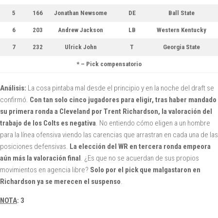
5
166
Jonathan Newsome
DE
Ball State
6
203
Andrew Jackson
LB
Western Kentucky
7
232
Ulrick John
T
Georgia State
* – Pick compensatorio
Análisis:
La cosa pintaba mal desde el principio y en la noche del draft se
confirmó.
Con tan solo cinco jugadores para eligir, tras haber mandado
su primera ronda a Cleveland por Trent Richardson, la valoración del
trabajo de los Colts es negativa
. No entiendo cómo eligen a un hombre
para la línea ofensiva viendo las carencias que arrastran en cada una de las
posiciones defensivas.
La elección del WR en tercera ronda empeora
aún más la valoración final
. ¿Es que no se acuerdan de sus propios
movimientos en agencia libre?
Solo por el pick que malgastaron en
Richardson ya se merecen el suspenso
.
NOTA
: 3