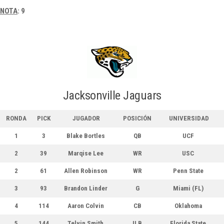
NOTA
: 9
Jacksonville Jaguars
RONDA
PICK
JUGADOR
POSICIÓN
UNIVERSIDAD
1
3
Blake Bortles
QB
UCF
2
39
Marqise Lee
WR
USC
2
61
Allen Robinson
WR
Penn State
3
93
Brandon Linder
G
Miami (FL)
4
114
Aaron Colvin
CB
Oklahoma
5
144
Telvin Smith
ILB
Florida State