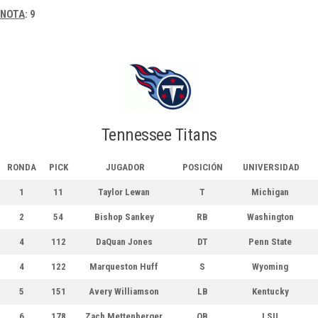
NOTA
: 9
Tennessee Titans
RONDA
PICK
JUGADOR
POSICIÓN
UNIVERSIDAD
1
11
Taylor Lewan
T
Michigan
2
54
Bishop Sankey
RB
Washington
4
112
DaQuan Jones
DT
Penn State
4
122
Marqueston Huff
S
Wyoming
5
151
Avery Williamson
LB
Kentucky
6
178
Zach Mettenberger
QB
LSU