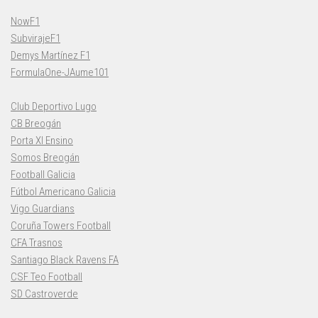
NowF1
SubvirajeF1
Demys Martínez F1
FormulaOne-JAume101
Club Deportivo Lugo
CB Breogán
Porta XI Ensino
Somos Breogán
Football Galicia
Fútbol Americano Galicia
Vigo Guardians
Coruña Towers Football
CFA Trasnos
Santiago Black Ravens FA
CSF Teo Football
SD Castroverde