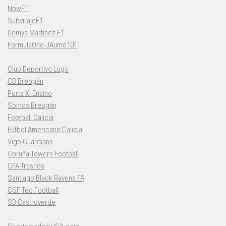
NowF1
SubvirajeF1
Demys Martínez F1
FormulaOne-JAume101
Club Deportivo Lugo
CB Breogán
Porta XI Ensino
Somos Breogán
Football Galicia
Fútbol Americano Galicia
Vigo Guardians
Coruña Towers Football
CFA Trasnos
Santiago Black Ravens FA
CSF Teo Football
SD Castroverde