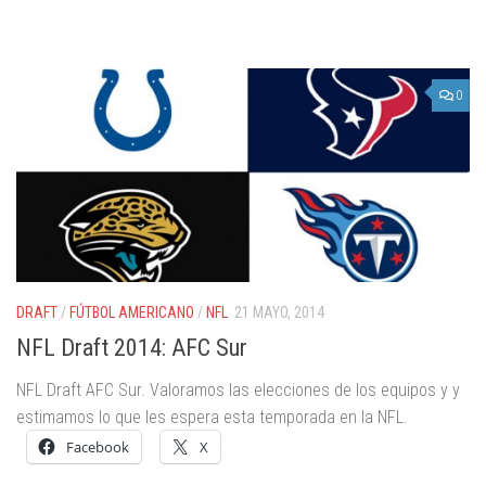
0
DRAFT
/
FÚTBOL AMERICANO
/
NFL
21 MAYO, 2014
NFL Draft 2014: AFC Sur
NFL Draft AFC Sur. Valoramos las elecciones de los equipos y y
estimamos lo que les espera esta temporada en la NFL.
Facebook
X