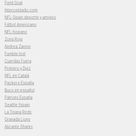
Field Goal
Interceptado.com
NFL-Spain deporte y amigos
Fútbol Americano
NFL-hispano
Zona Roja
Andrea Zanoni
Fumble lost
Cuerdas Fuera
Primero y Diez
NFL en Català
Packers-España
Bucs en español
Patriots España
Seattle fspain
La Tisana Reds
Granada Lions
Alicante Sharks