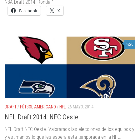
NBA Draft 2014: Ronda 1
Facebook
X
0
DRAFT
/
FÚTBOL AMERICANO
/
NFL
26 MAYO, 2014
NFL Draft 2014: NFC Oeste
NFL Draft NFC Oeste. Valoramos las elecciones de los equipos y
y estimamos lo que les espera esta temporada en la NFL.