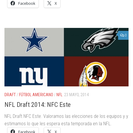
Facebook
X
0
DRAFT
/
FÚTBOL AMERICANO
/
NFL
23 MAYO, 2014
NFL Draft 2014: NFC Este
NFL Draft NFC Este. Valoramos las elecciones de los equipos y y
estimamos lo que les espera esta temporada en la NFL.
Facebook
X