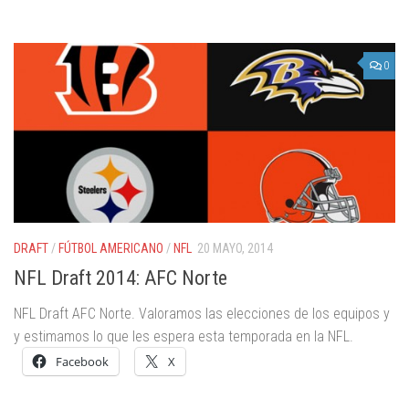
0
DRAFT
/
FÚTBOL AMERICANO
/
NFL
20 MAYO, 2014
NFL Draft 2014: AFC Norte
NFL Draft AFC Norte. Valoramos las elecciones de los equipos y
y estimamos lo que les espera esta temporada en la NFL.
Facebook
X