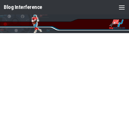
Blog Interference
Saltar al contenido