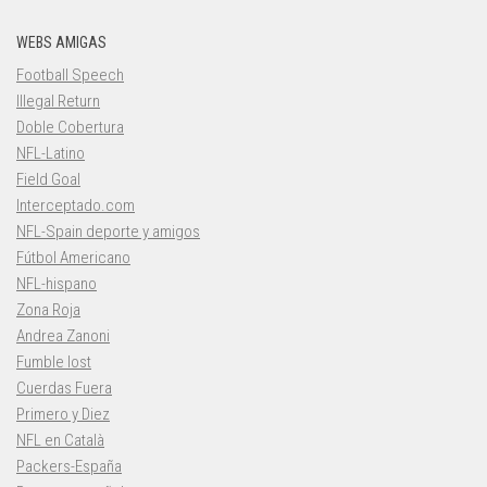
WEBS AMIGAS
Football Speech
Illegal Return
Doble Cobertura
NFL-Latino
Field Goal
Interceptado.com
NFL-Spain deporte y amigos
Fútbol Americano
NFL-hispano
Zona Roja
Andrea Zanoni
Fumble lost
Cuerdas Fuera
Primero y Diez
NFL en Català
Packers-España