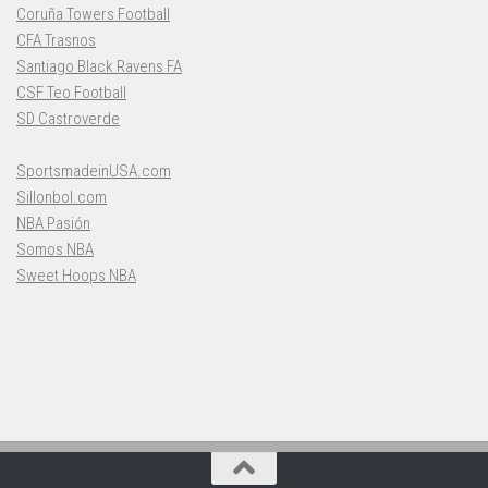
Coruña Towers Football
CFA Trasnos
Santiago Black Ravens FA
CSF Teo Football
SD Castroverde
SportsmadeinUSA.com
Sillonbol.com
NBA Pasión
Somos NBA
Sweet Hoops NBA