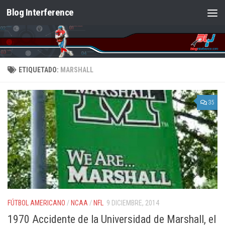
Blog Interference
Saltar al contenido
ETIQUETADO:
MARSHALL
35
FÚTBOL AMERICANO
/
NCAA
/
NFL
9 DICIEMBRE, 2014
1970 Accidente de la Universidad de Marshall, el