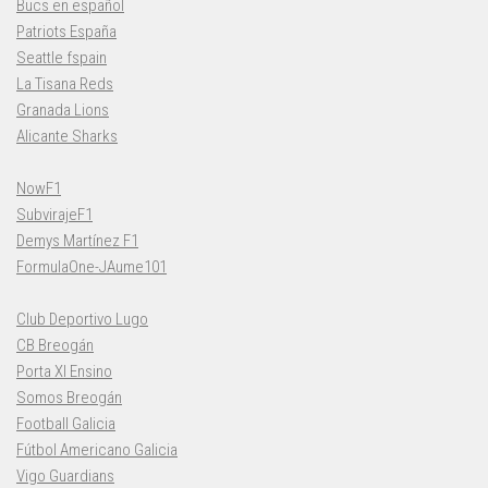
Bucs en español
Patriots España
Seattle fspain
La Tisana Reds
Granada Lions
Alicante Sharks
NowF1
SubvirajeF1
Demys Martínez F1
FormulaOne-JAume101
Club Deportivo Lugo
CB Breogán
Porta XI Ensino
Somos Breogán
Football Galicia
Fútbol Americano Galicia
Vigo Guardians