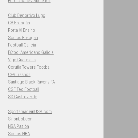
FormulaOne-JAume101
Club Deportivo Lugo
CB Breogán
Porta XI Ensino
Somos Breogán
Football Galicia
Fútbol Americano Galicia
Vigo Guardians
Coruña Towers Football
CFA Trasnos
Santiago Black Ravens FA
CSF Teo Football
SD Castroverde
SportsmadeinUSA.com
Sillonbol.com
NBA Pasión
Somos NBA