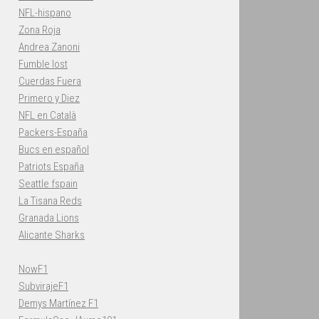
NFL-hispano
Zona Roja
Andrea Zanoni
Fumble lost
Cuerdas Fuera
Primero y Diez
NFL en Català
Packers-España
Bucs en español
Patriots España
Seattle fspain
La Tisana Reds
Granada Lions
Alicante Sharks
NowF1
SubvirajeF1
Demys Martínez F1