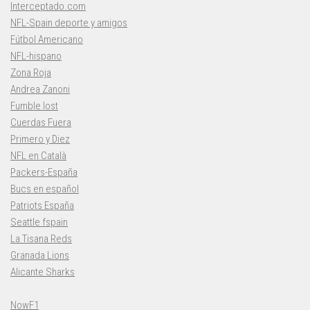
Interceptado.com
NFL-Spain deporte y amigos
Fútbol Americano
NFL-hispano
Zona Roja
Andrea Zanoni
Fumble lost
Cuerdas Fuera
Primero y Diez
NFL en Català
Packers-España
Bucs en español
Patriots España
Seattle fspain
La Tisana Reds
Granada Lions
Alicante Sharks
NowF1