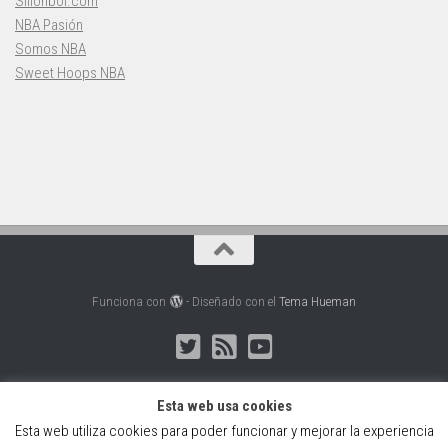
Sillonbol.com
NBA Pasión
Somos NBA
Sweet Hoops NBA
Funciona con
- Diseñado con el
Tema Hueman
Esta web usa cookies
Esta web utiliza cookies para poder funcionar y mejorar la experiencia
Web creada, alojada y mantenida por Café Dixital SL - 2026.