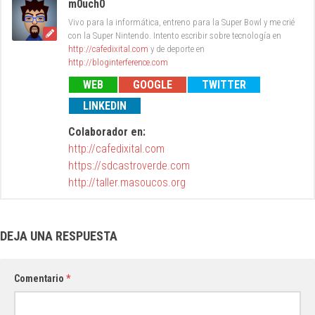
m0uch0
Vivo para la informática, entreno para la Super Bowl y me crié
con la Super Nintendo. Intento escribir sobre tecnología en
http://cafedixital.com
y de deporte en
http://bloginterference.com
WEB
GOOGLE
TWITTER
LINKEDIN
Colaborador en:
http://cafedixital.com
https://sdcastroverde.com
http://taller.masoucos.org
DEJA UNA RESPUESTA
Comentario
*