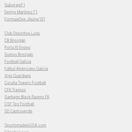
SubvirajeF1
Demys Martínez F1
FormulaOne-JAume101
Club Deportivo Lugo
CB Breogán
Porta XI Ensino
Somos Breogán
Football Galicia
Fútbol Americano Galicia
Vigo Guardians
Coruña Towers Football
CFA Trasnos
Santiago Black Ravens FA
CSF Teo Football
SD Castroverde
SportsmadeinUSA.com