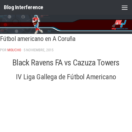
Blog Interference
Saltar al contenido
Fútbol americano en A Coruña
POR
M0UCH0
· 5 NOVIEMBRE, 2015
Black Ravens FA vs Cazuza Towers
IV Liga Gallega de Fútbol Americano