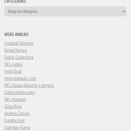
CATEGORÍAS
Categorías
WEBS AMIGAS
Football Speech
Illegal Return
Doble Cobertura
NFL-Latino
Field Goal
Interceptado.com
NFL-Spain deporte y amigos
Fútbol Americano
NFL-hispano
Zona Roja
Andrea Zanoni
Fumble lost
Cuerdas Fuera