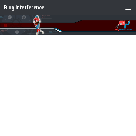
Blog Interference
Saltar al contenido