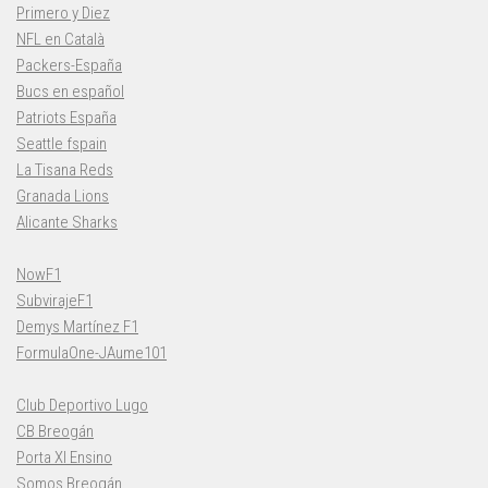
Primero y Diez
NFL en Català
Packers-España
Bucs en español
Patriots España
Seattle fspain
La Tisana Reds
Granada Lions
Alicante Sharks
NowF1
SubvirajeF1
Demys Martínez F1
FormulaOne-JAume101
Club Deportivo Lugo
CB Breogán
Porta XI Ensino
Somos Breogán