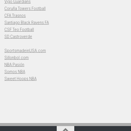
Vigo Guardians
Coruña Towers Football
CFA Trasnos
Santiago Black Ravens FA
CSF Teo Football
SD Castroverde
SportsmadeinUSA.com
Sillonbol.com
NBA Pasión
Somos NBA
Sweet Hoops NBA