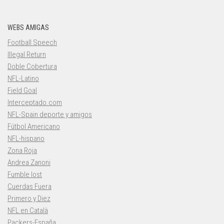
WEBS AMIGAS
Football Speech
Illegal Return
Doble Cobertura
NFL-Latino
Field Goal
Interceptado.com
NFL-Spain deporte y amigos
Fútbol Americano
NFL-hispano
Zona Roja
Andrea Zanoni
Fumble lost
Cuerdas Fuera
Primero y Diez
NFL en Català
Packers-España