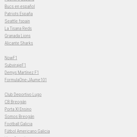
Bucs en español
Patriots España
Seattle fspain
La Tisana Reds
Granada Lions
Alicante Sharks
NowF1
SubvirajeF1
Demys Martínez F1
FormulaOne-JAume101
Club Deportivo Lugo
CB Breogán
Porta XI Ensino
Somos Breogán
Football Galicia
Fútbol Americano Galicia