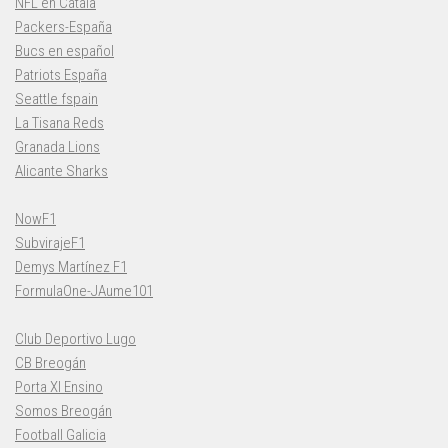
NFL en Català
Packers-España
Bucs en español
Patriots España
Seattle fspain
La Tisana Reds
Granada Lions
Alicante Sharks
NowF1
SubvirajeF1
Demys Martínez F1
FormulaOne-JAume101
Club Deportivo Lugo
CB Breogán
Porta XI Ensino
Somos Breogán
Football Galicia