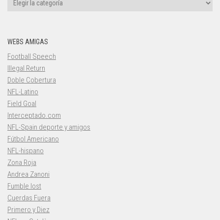
Categorías
WEBS AMIGAS
Football Speech
Illegal Return
Doble Cobertura
NFL-Latino
Field Goal
Interceptado.com
NFL-Spain deporte y amigos
Fútbol Americano
NFL-hispano
Zona Roja
Andrea Zanoni
Fumble lost
Cuerdas Fuera
Primero y Diez