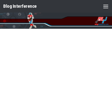
Blog Interference
Saltar al contenido