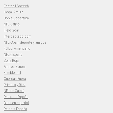
Football Speech
Illegal Return
Doble Cobertura
NFL-Latino
Field Goal
Interceptado.com
NFL-Spain deporte y amigos
Fútbol Americano
NFL-hispano
Zona Roja
Andrea Zanoni
Fumble lost
Cuerdas Fuera
Primero y Diez
NFL en Català
Packers-España
Bucs en español
Patriots España