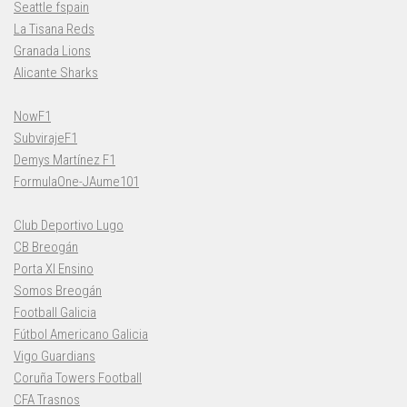
Seattle fspain
La Tisana Reds
Granada Lions
Alicante Sharks
NowF1
SubvirajeF1
Demys Martínez F1
FormulaOne-JAume101
Club Deportivo Lugo
CB Breogán
Porta XI Ensino
Somos Breogán
Football Galicia
Fútbol Americano Galicia
Vigo Guardians
Coruña Towers Football
CFA Trasnos