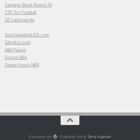
Santiago Black Ravens FA
CSF Teo Football
SD Castroverde
SportsmadeinUSA.com
Sillonbol.com
NBA Pasión
Somos NBA
Sweet Hoops NBA
Funciona con
- Diseñado con el
Tema Hueman