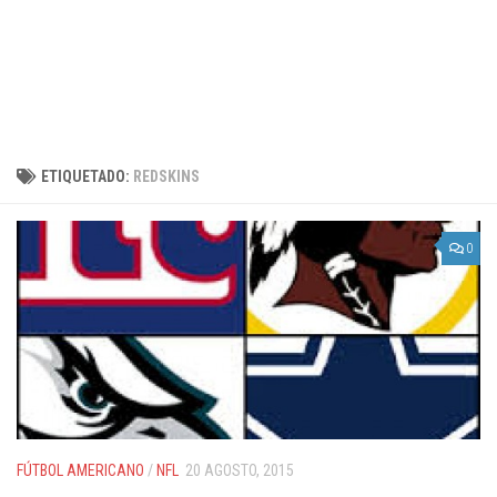
ETIQUETADO:
REDSKINS
0
FÚTBOL AMERICANO
/
NFL
20 AGOSTO, 2015