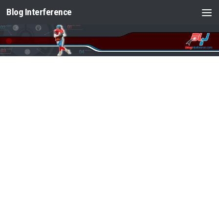
Blog Interference
Saltar al contenido