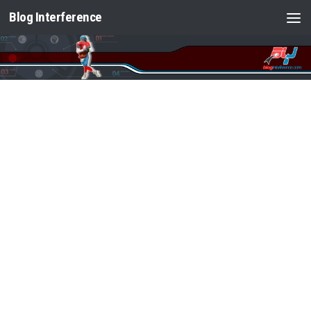
Blog Interference
Saltar al contenido