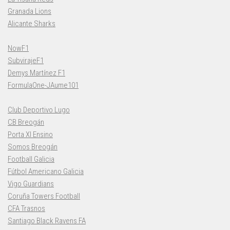
Granada Lions
Alicante Sharks
NowF1
SubvirajeF1
Demys Martínez F1
FormulaOne-JAume101
Club Deportivo Lugo
CB Breogán
Porta XI Ensino
Somos Breogán
Football Galicia
Fútbol Americano Galicia
Vigo Guardians
Coruña Towers Football
CFA Trasnos
Santiago Black Ravens FA