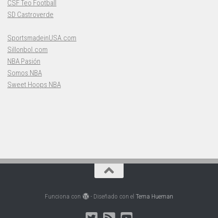
CSF Teo Football
SD Castroverde
SportsmadeinUSA.com
Sillonbol.com
NBA Pasión
Somos NBA
Sweet Hoops NBA
Funciona con
- Diseñado con el
Tema Hueman