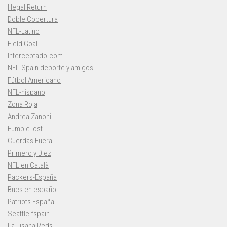
Illegal Return
Doble Cobertura
NFL-Latino
Field Goal
Interceptado.com
NFL-Spain deporte y amigos
Fútbol Americano
NFL-hispano
Zona Roja
Andrea Zanoni
Fumble lost
Cuerdas Fuera
Primero y Diez
NFL en Català
Packers-España
Bucs en español
Patriots España
Seattle fspain
La Tisana Reds