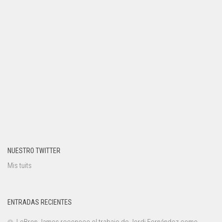
NUESTRO TWITTER
Mis tuits
ENTRADAS RECIENTES
LeBron James reconoce el trabajo de Jordi Fernández como