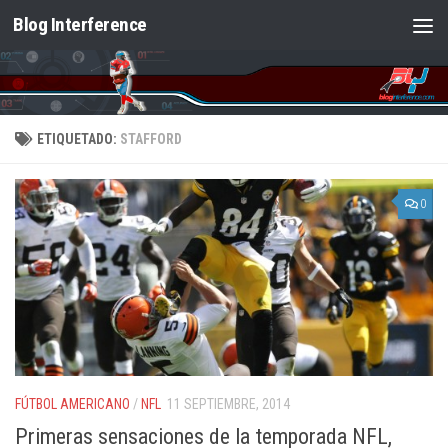
Blog Interference
Saltar al contenido
ETIQUETADO:
STAFFORD
0
FÚTBOL AMERICANO
/
NFL
11 SEPTIEMBRE, 2014
Primeras sensaciones de la temporada NFL,