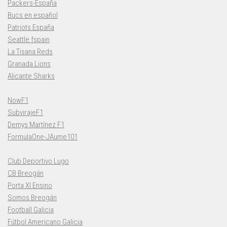
Packers-España
Bucs en español
Patriots España
Seattle fspain
La Tisana Reds
Granada Lions
Alicante Sharks
NowF1
SubvirajeF1
Demys Martínez F1
FormulaOne-JAume101
Club Deportivo Lugo
CB Breogán
Porta XI Ensino
Somos Breogán
Football Galicia
Fútbol Americano Galicia