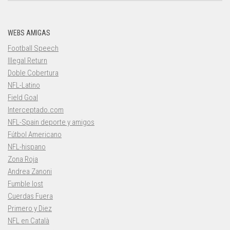
WEBS AMIGAS
Football Speech
Illegal Return
Doble Cobertura
NFL-Latino
Field Goal
Interceptado.com
NFL-Spain deporte y amigos
Fútbol Americano
NFL-hispano
Zona Roja
Andrea Zanoni
Fumble lost
Cuerdas Fuera
Primero y Diez
NFL en Català