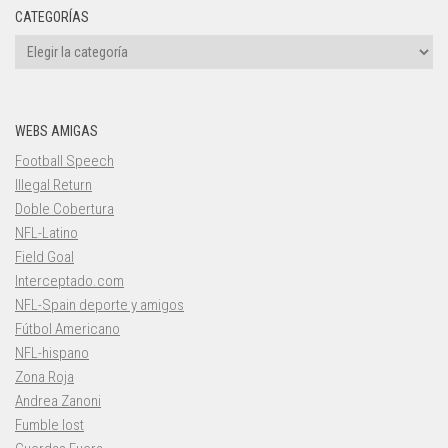
CATEGORÍAS
Categorías
WEBS AMIGAS
Football Speech
Illegal Return
Doble Cobertura
NFL-Latino
Field Goal
Interceptado.com
NFL-Spain deporte y amigos
Fútbol Americano
NFL-hispano
Zona Roja
Andrea Zanoni
Fumble lost