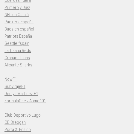
Cuerdas Fuera
Primero y Diez
NFL en Català
Packers-España
Bucs en español
Patriots España
Seattle fspain
La Tisana Reds
Granada Lions
Alicante Sharks
NowF1
SubvirajeF1
Demys Martínez F1
FormulaOne-JAume101
Club Deportivo Lugo
CB Breogán
Porta XI Ensino