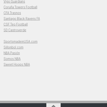
Vigo Guardians
Coruña Towers Football
CFA Trasnos
Santiago Black Ravens FA
CSF Teo Football
SD Castroverde
SportsmadeinUSA.com
Sillonbol.com
NBA Pasión
Somos NBA
Sweet Hoops NBA