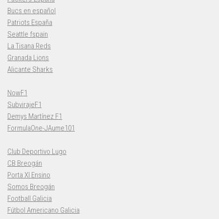
Bucs en español
Patriots España
Seattle fspain
La Tisana Reds
Granada Lions
Alicante Sharks
NowF1
SubvirajeF1
Demys Martínez F1
FormulaOne-JAume101
Club Deportivo Lugo
CB Breogán
Porta XI Ensino
Somos Breogán
Football Galicia
Fútbol Americano Galicia