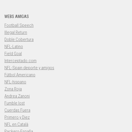
WEBS AMIGAS
Football Speech
Illegal Return
Doble Cobertura
NFL-Latino
Field Goal
Interceptado.com
NFL-Spain deporte y amigos
Fútbol Americano
NFL-hispano
Zona Roja
Andrea Zanoni
Fumble lost
Cuerdas Fuera
Primero y Diez
NFL en Català
Packers-España