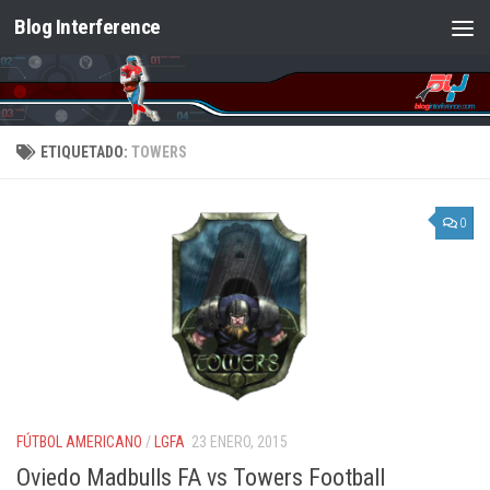
Blog Interference
Saltar al contenido
ETIQUETADO:
TOWERS
0
FÚTBOL AMERICANO
/
LGFA
23 ENERO, 2015
Oviedo Madbulls FA vs Towers Football