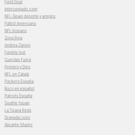
Field Goal
Interceptado.com
NFL-Spain deporte y amigos
Fútbol Americano
NFL-hispano
Zona Roja
Andrea Zanoni
Fumble lost
Cuerdas Fuera
Primero y Diez
NFL en Català
Packers-España
Bucs en español
Patriots España
Seattle fspain
La Tisana Reds
Granada Lions
Alicante Sharks