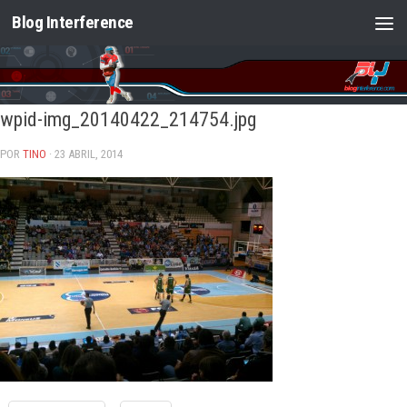
Blog Interference
Saltar al contenido
wpid-img_20140422_214754.jpg
POR
TINO
· 23 ABRIL, 2014