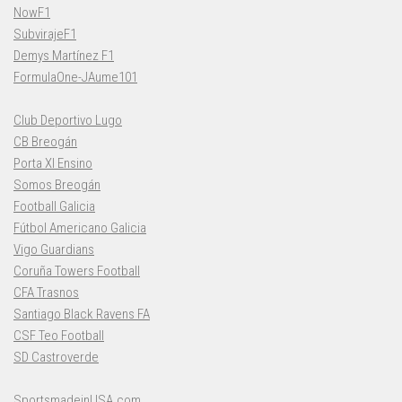
NowF1
SubvirajeF1
Demys Martínez F1
FormulaOne-JAume101
Club Deportivo Lugo
CB Breogán
Porta XI Ensino
Somos Breogán
Football Galicia
Fútbol Americano Galicia
Vigo Guardians
Coruña Towers Football
CFA Trasnos
Santiago Black Ravens FA
CSF Teo Football
SD Castroverde
SportsmadeinUSA.com