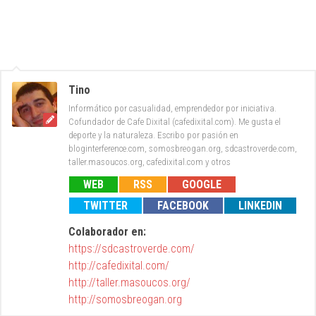
Tino
Informático por casualidad, emprendedor por iniciativa.
Cofundador de Cafe Dixital (cafedixital.com). Me gusta el
deporte y la naturaleza. Escribo por pasión en
bloginterference.com, somosbreogan.org, sdcastroverde.com,
taller.masoucos.org, cafedixital.com y otros
WEB
RSS
GOOGLE
TWITTER
FACEBOOK
LINKEDIN
Colaborador en:
https://sdcastroverde.com/
http://cafedixital.com/
http://taller.masoucos.org/
http://somosbreogan.org