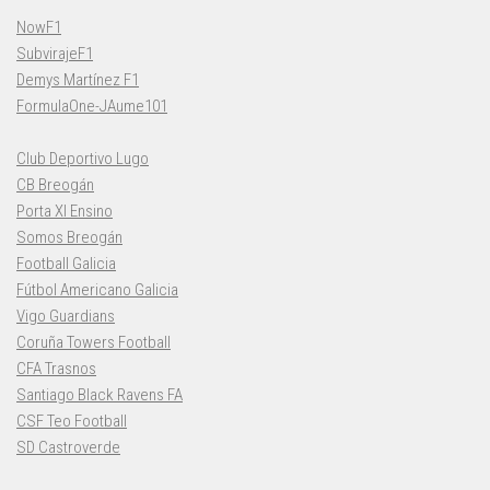
NowF1
SubvirajeF1
Demys Martínez F1
FormulaOne-JAume101
Club Deportivo Lugo
CB Breogán
Porta XI Ensino
Somos Breogán
Football Galicia
Fútbol Americano Galicia
Vigo Guardians
Coruña Towers Football
CFA Trasnos
Santiago Black Ravens FA
CSF Teo Football
SD Castroverde