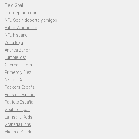
Field Goal
Interceptado.com
NFL-Spain deporte y amigos
Fútbol Americano
NFL-hispano
Zona Roja
Andrea Zanoni
Fumble lost
Cuerdas Fuera
Primero y Diez
NFL en Català
Packers-España
Bucs en español
Patriots España
Seattle fspain
La Tisana Reds
Granada Lions
Alicante Sharks