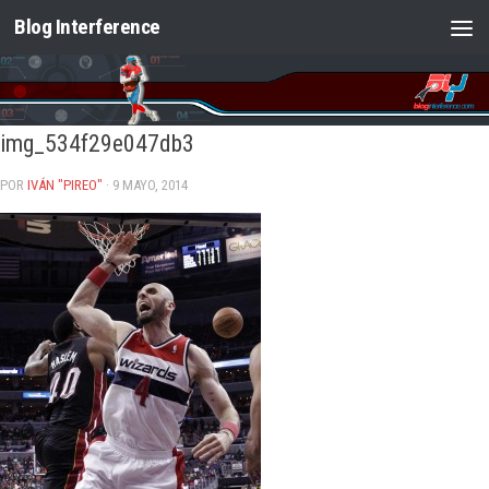
Blog Interference
Saltar al contenido
img_534f29e047db3
POR
IVÁN "PIREO"
· 9 MAYO, 2014